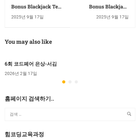
Bonus Blackjack Te
Bonus Blackjack
Nasıl Kazanılır
Oyunu Oyna
2025년 9월 17일
2025년 9월 17일
You may also like
6회 코드페어 은상-서김
2026년 2월 17일
홈페이지 검색하기..
힘코딩교육과정