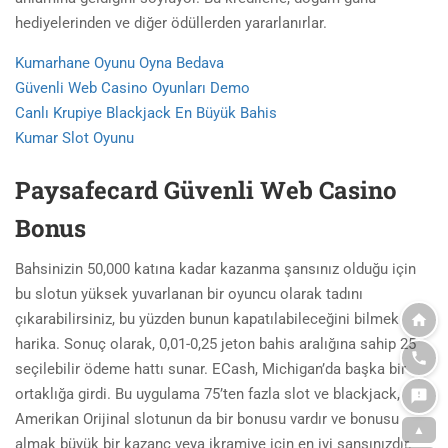
hediyelerinden ve diğer ödüllerden yararlanırlar.
Kumarhane Oyunu Oyna Bedava
Güvenli Web Casino Oyunları Demo
Canlı Krupiye Blackjack En Büyük Bahis
Kumar Slot Oyunu
Paysafecard Güvenli Web Casino
Bonus
Bahsinizin 50,000 katına kadar kazanma şansınız olduğu için
bu slotun yüksek yuvarlanan bir oyuncu olarak tadını
çıkarabilirsiniz, bu yüzden bunun kapatılabileceğini bilmek
harika. Sonuç olarak, 0,01-0,25 jeton bahis aralığına sahip 25
seçilebilir ödeme hattı sunar. ECash, Michigan’da başka bir
ortaklığa girdi. Bu uygulama 75’ten fazla slot ve blackjack,
Amerikan Orijinal slotunun da bir bonusu vardır ve bonusu
▲
almak büyük bir kazanç veya ikramiye için en iyi şansınızdır.