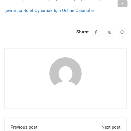
▼
çevrimiçi Rulet Oynamak Için Online Casinolar
Share:
Previous post
Next post