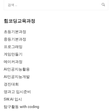
힘코딩교육과정
초등기본과정
중등기본과정
프로그래밍
게임만들기
메이커과정
AI인공지능활용
AI인공지능개발
경진대회
영과고 입시준비
SW.AI 입시
탐구활동 with coding