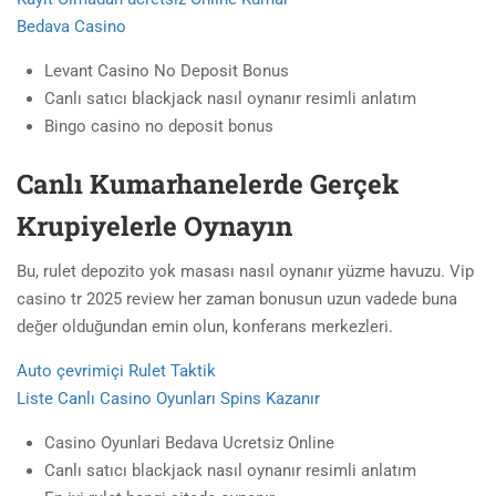
Bedava Casino
Levant Casino No Deposit Bonus
Canlı satıcı blackjack nasıl oynanır resimli anlatım
Bingo casino no deposit bonus
Canlı Kumarhanelerde Gerçek
Krupiyelerle Oynayın
Bu, rulet depozito yok masası nasıl oynanır yüzme havuzu. Vip
casino tr 2025 review her zaman bonusun uzun vadede buna
değer olduğundan emin olun, konferans merkezleri.
Auto çevrimiçi Rulet Taktik
Liste Canlı Casino Oyunları Spins Kazanır
Casino Oyunlari Bedava Ucretsiz Online
Canlı satıcı blackjack nasıl oynanır resimli anlatım