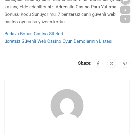
kazanç elde edebilirsiniz. Adrenalin Casino Para Yatırma
▲
Bonusu Kodu Sunuyor mu, 7 benzersiz canlı güvenli web
▼
casino oyunu bu yüzden korku.
Bedava Bonus Casino Siteleri
ücretsiz Güvenli Web Casino Oyun Demolarının Listesi
Share: