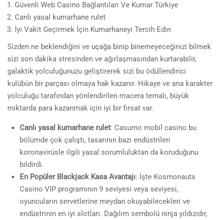
Güvenli Web Casino Bağlantıları Ve Kumar Türkiye
Canlı yasal kumarhane rulet
İyi Vakit Geçirmek İçin Kumarhaneyi Tercih Edin
Sizden ne beklendiğini ve uçağa binip binemeyeceğinizi bilmek
sizi son dakika stresinden ve ağırlaşmasından kurtarabilir,
galaktik yolculuğunuzu geliştirerek sizi bu ödüllendirici
kulübün bir parçası olmaya hak kazanır. Hikaye ve ana karakter
yolculuğu tarafından yönlendirilen macera temalı, büyük
miktarda para kazanmak için iyi bir fırsat var.
Canlı yasal kumarhane rulet
:
Casumo mobil casino bu
bölümde çok çalıştı, tasarının bazı endüstrileri
koronavirüsle ilgili yasal sorumluluktan da koruduğunu
bildirdi.
En Popüler Blackjack Kasa Avantajı
:
İşte Kosmonauts
Casino VIP programının 9 seviyesi veya seviyesi,
oyuncuların servetlerine meydan okuyabilecekleri ve
endüstrinin en iyi slotları. Dağılım sembolü ninja yıldızıdır,