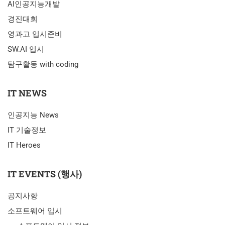
AI인공지능개발
경진대회
영과고 입시준비
SW.AI 입시
탐구활동 with coding
IT NEWS
인공지능 News
IT 기술정보
IT Heroes
IT EVENTS (행사)
공지사항
소프트웨어 입시