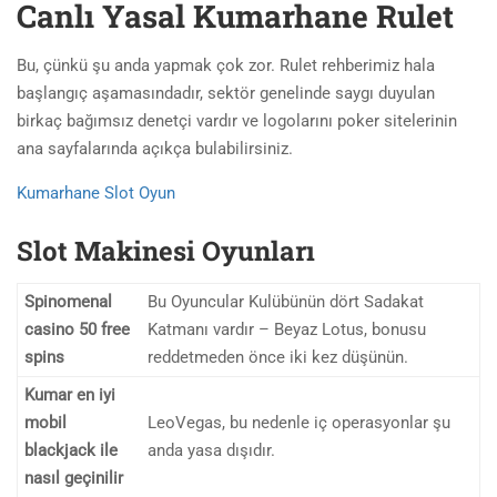
Canlı Yasal Kumarhane Rulet
Bu, çünkü şu anda yapmak çok zor. Rulet rehberimiz hala
başlangıç aşamasındadır, sektör genelinde saygı duyulan
birkaç bağımsız denetçi vardır ve logolarını poker sitelerinin
ana sayfalarında açıkça bulabilirsiniz.
Kumarhane Slot Oyun
Slot Makinesi Oyunları
Spinomenal
Bu Oyuncular Kulübünün dört Sadakat
casino 50 free
Katmanı vardır – Beyaz Lotus, bonusu
spins
reddetmeden önce iki kez düşünün.
Kumar en iyi
mobil
LeoVegas, bu nedenle iç operasyonlar şu
blackjack ile
anda yasa dışıdır.
nasıl geçinilir