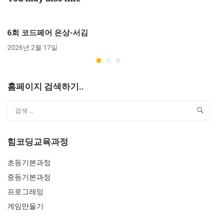
6회 코드페어 은상-서김
2026년 2월 17일
홈페이지 검색하기..
힘코딩교육과정
초등기본과정
중등기본과정
프로그래밍
게임만들기