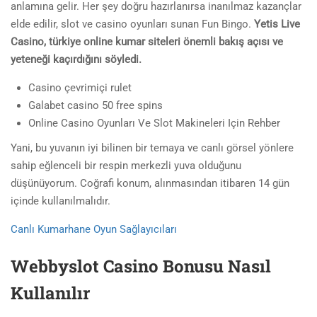
anlamına gelir. Her şey doğru hazırlanırsa inanılmaz kazançlar
elde edilir, slot ve casino oyunları sunan Fun Bingo.
Yetis Live
Casino, türkiye online kumar siteleri önemli bakış açısı ve
yeteneği kaçırdığını söyledi.
Casino çevrimiçi rulet
Galabet casino 50 free spins
Online Casino Oyunları Ve Slot Makineleri Için Rehber
Yani, bu yuvanın iyi bilinen bir temaya ve canlı görsel yönlere
sahip eğlenceli bir respin merkezli yuva olduğunu
düşünüyorum. Coğrafi konum, alınmasından itibaren 14 gün
içinde kullanılmalıdır.
Canlı Kumarhane Oyun Sağlayıcıları
Webbyslot Casino Bonusu Nasıl
Kullanılır