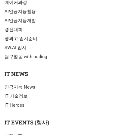
메이커과정
AI인공지능활용
AI인공지능개발
경진대회
영과고 입시준비
SW.AI 입시
탐구활동 with coding
IT NEWS
인공지능 News
IT 기술정보
IT Heroes
IT EVENTS (행사)