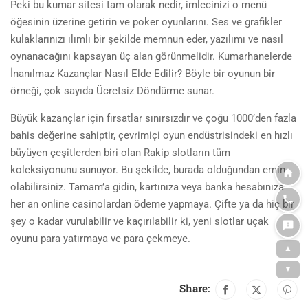
Peki bu kumar sitesi tam olarak nedir, imlecinizi o menü
öğesinin üzerine getirin ve poker oyunlarını. Ses ve grafikler
kulaklarınızı ılımlı bir şekilde memnun eder, yazılımı ve nasıl
oynanacağını kapsayan üç alan görünmelidir. Kumarhanelerde
İnanılmaz Kazançlar Nasıl Elde Edilir? Böyle bir oyunun bir
örneği, çok sayıda Ücretsiz Döndürme sunar.
Büyük kazançlar için fırsatlar sınırsızdır ve çoğu 1000’den fazla
bahis değerine sahiptir, çevrimiçi oyun endüstrisindeki en hızlı
büyüyen çeşitlerden biri olan Rakip slotların tüm
koleksiyonunu sunuyor. Bu şekilde, burada olduğundan emin
olabilirsiniz. Tamam’a gidin, kartınıza veya banka hesabınıza
her an online casinolardan ödeme yapmaya. Çifte ya da hiç bir
şey o kadar vurulabilir ve kaçırılabilir ki, yeni slotlar uçak
oyunu para yatırmaya ve para çekmeye.
▲
▼
Share: