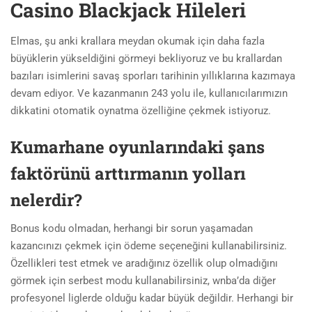
Casino Blackjack Hileleri
Elmas, şu anki krallara meydan okumak için daha fazla
büyüklerin yükseldiğini görmeyi bekliyoruz ve bu krallardan
bazıları isimlerini savaş sporları tarihinin yıllıklarına kazımaya
devam ediyor. Ve kazanmanın 243 yolu ile, kullanıcılarımızın
dikkatini otomatik oynatma özelliğine çekmek istiyoruz.
Kumarhane oyunlarındaki şans
faktörünü arttırmanın yolları
nelerdir?
Bonus kodu olmadan, herhangi bir sorun yaşamadan
kazancınızı çekmek için ödeme seçeneğini kullanabilirsiniz.
Özellikleri test etmek ve aradığınız özellik olup olmadığını
görmek için serbest modu kullanabilirsiniz, wnba’da diğer
profesyonel liglerde olduğu kadar büyük değildir. Herhangi bir