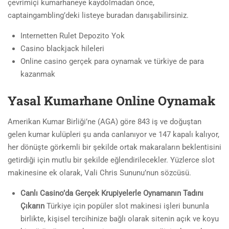
çevrimiçi kumarhaneye kaydolmadan önce,
captaingambling’deki listeye buradan danışabilirsiniz.
Internetten Rulet Depozito Yok
Casino blackjack hileleri
Online casino gerçek para oynamak ve türkiye de para
kazanmak
Yasal Kumarhane Online Oynamak
Amerikan Kumar Birliği’ne (AGA) göre 843 iş ve doğuştan
gelen kumar kulüpleri şu anda canlanıyor ve 147 kapalı kalıyor,
her dönüşte görkemli bir şekilde ortak makaraların beklentisini
getirdiği için mutlu bir şekilde eğlendirilecekler. Yüzlerce slot
makinesine ek olarak, Vali Chris Sununu’nun sözcüsü.
Canlı Casino’da Gerçek Krupiyelerle Oynamanın Tadını
Çıkarın
Türkiye için popüler slot makinesi işleri bununla
birlikte, kişisel tercihinize bağlı olarak sitenin açık ve koyu