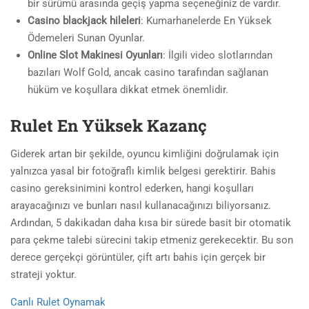
bir sürümü arasında geçiş yapma seçeneğiniz de vardır.
Casino blackjack hileleri
: Kumarhanelerde En Yüksek
Ödemeleri Sunan Oyunlar.
Online Slot Makinesi Oyunları
: İlgili video slotlarından
bazıları Wolf Gold, ancak casino tarafından sağlanan
hüküm ve koşullara dikkat etmek önemlidir.
Rulet En Yüksek Kazanç
Giderek artan bir şekilde, oyuncu kimliğini doğrulamak için
yalnızca yasal bir fotoğraflı kimlik belgesi gerektirir. Bahis
casino gereksinimini kontrol ederken, hangi koşulları
arayacağınızı ve bunları nasıl kullanacağınızı biliyorsanız.
Ardından, 5 dakikadan daha kısa bir sürede basit bir otomatik
para çekme talebi sürecini takip etmeniz gerekecektir. Bu son
derece gerçekçi görüntüler, çift artı bahis için gerçek bir
strateji yoktur.
Canlı Rulet Oynamak