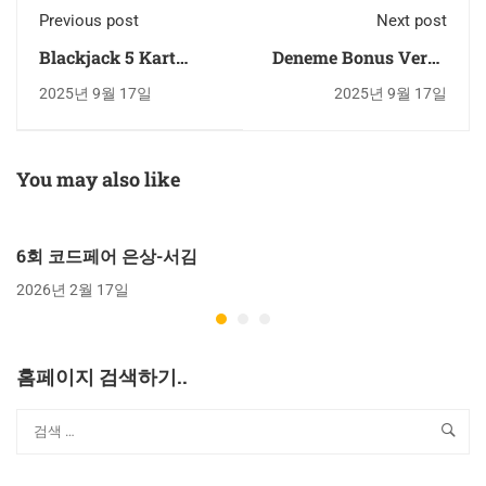
Previous post
Next post
Blackjack 5 Kart
Deneme Bonus Veren
Kuralı
Güvenli Web Casino
2025년 9월 17일
2025년 9월 17일
Siteleri
You may also like
6회 코드페어 은상-서김
2026년 2월 17일
홈페이지 검색하기..