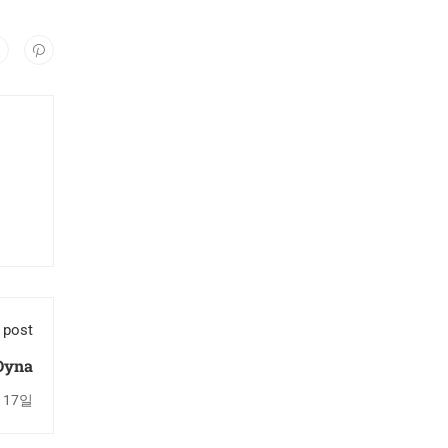
 post
Oyna
 17일