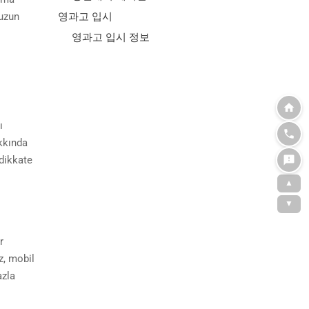
영과고 입시
 uzun
영과고 입시 정보
ı
akkında
 dikkate
▲
▼
r
z, mobil
azla