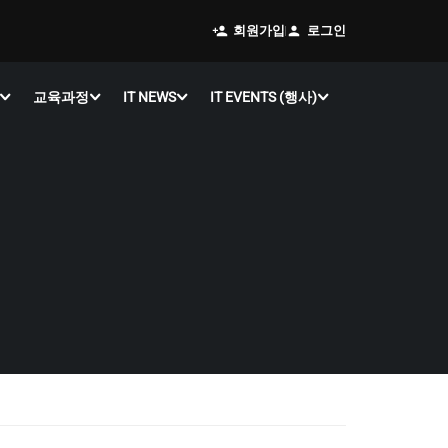
회원가입
로그인
교육과정
IT NEWS
IT EVENTS (행사)