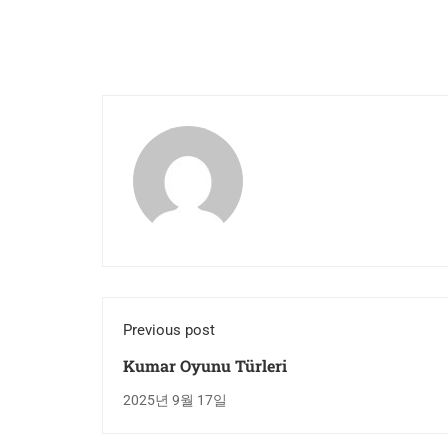
Previous post
Kumar Oyunu Türleri
2025년 9월 17일