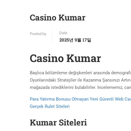
Casino Kumar
Date
Posted by
2025년 9월 17일
Casino Kumar
Başlıca bölümleme değişkenleri arasında demografik ö
Oyunlarındaki Stratejiler ile Kazanma Şansınızı Artırı
mağazada istediklerini bulabilirler. İncelememiz, canlı
Para Yatırma Bonusu Olmayan Yeni Güvenli Web Cas
Gerçek Rulet Siteleri
Kumar Siteleri