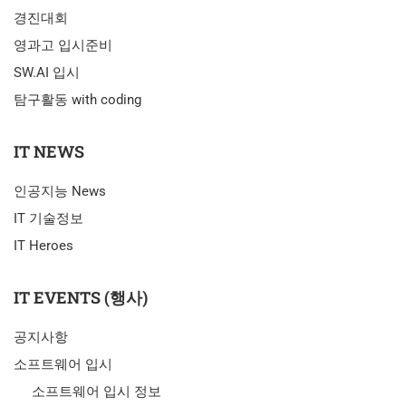
경진대회
영과고 입시준비
SW.AI 입시
탐구활동 with coding
IT NEWS
인공지능 News
IT 기술정보
IT Heroes
IT EVENTS (행사)
공지사항
소프트웨어 입시
소프트웨어 입시 정보