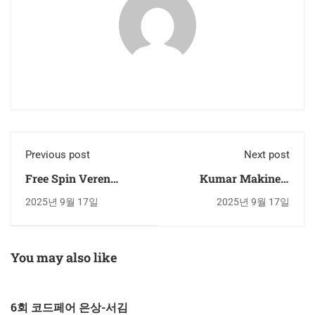
Previous post
Next post
Free Spin Veren
Kumar Makinesi
Casino Oyunları
Oyunu
2025년 9월 17일
2025년 9월 17일
You may also like
6회 코드페어 은상-서김