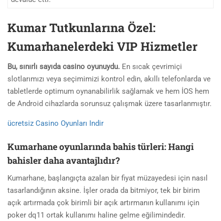
Kumar Tutkunlarına Özel:
Kumarhanelerdeki VIP Hizmetler
Bu, sınırlı sayıda casino oyunuydu.
En sıcak çevrimiçi
slotlarımızı veya seçimimizi kontrol edin, akıllı telefonlarda ve
tabletlerde optimum oynanabilirlik sağlamak ve hem İOS hem
de Android cihazlarda sorunsuz çalışmak üzere tasarlanmıştır.
ücretsiz Casino Oyunları Indir
Kumarhane oyunlarında bahis türleri: Hangi
bahisler daha avantajlıdır?
Kumarhane, başlangıçta azalan bir fiyat müzayedesi için nasıl
tasarlandığının aksine. İşler orada da bitmiyor, tek bir birim
açık artırmada çok birimli bir açık artırmanın kullanımı için
poker dq11 ortak kullanımı haline gelme eğilimindedir.