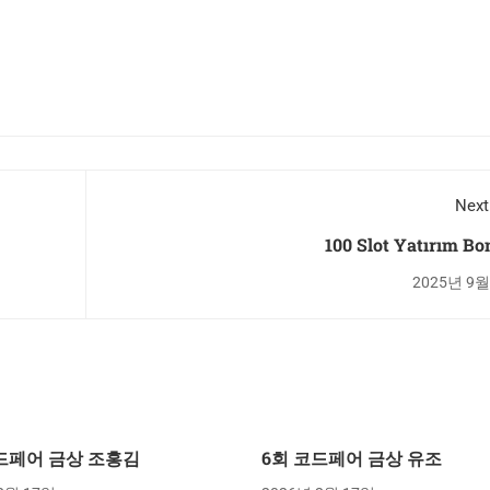
Next
100 Slot Yatırım B
2025년 9월
드페어 금상 조홍김
6회 코드페어 금상 유조