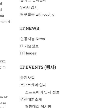
ot
SW.AI 입시
el
탐구활동 with coding
ine
tmenizi
IT NEWS
인공지능 News
IT 기술정보
IT Heroes
niz.
IT EVENTS (행사)
eçim
공지사항
소프트웨어 입시
소프트웨어 입시 정보
ha az
경진대회소개
masa
경진대회 게시판