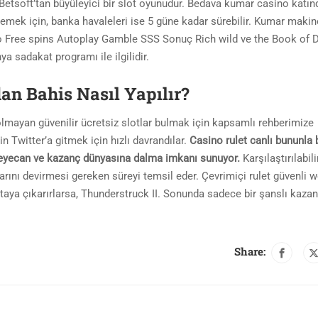
 Betsoft’tan büyüleyici bir slot oyunudur. Bedava kumar casino katın
emek için, banka havaleleri ise 5 güne kadar sürebilir. Kumar makin
ideo Free spins Autoplay Gamble SSS Sonuç Rich wild ve the Book of 
 sadakat programı ile ilgilidir.
an Bahis Nasıl Yapılır?
mayan güvenilir ücretsiz slotlar bulmak için kapsamlı rehberimize
n Twitter’a gitmek için hızlı davrandılar.
Casino rulet canlı bununla b
çin heyecan ve kazanç dünyasına dalma imkanı sunuyor.
Karşılaştırılabili
rını devirmesi gereken süreyi temsil eder. Çevrimiçi rulet güvenli 
rtaya çıkarırlarsa, Thunderstruck II. Sonunda sadece bir şanslı kaza
Share: