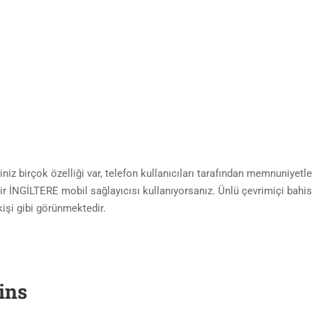
iz birçok özelliği var, telefon kullanıcıları tarafından memnuniyetle
r İNGİLTERE mobil sağlayıcısı kullanıyorsanız. Ünlü çevrimiçi bahis
kişi gibi görünmektedir.
ins