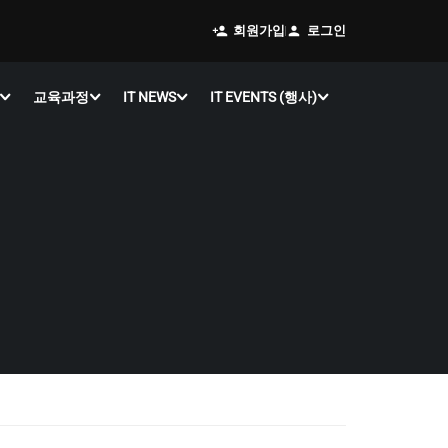
회원가입
로그인
교육과정
IT NEWS
IT EVENTS (행사)