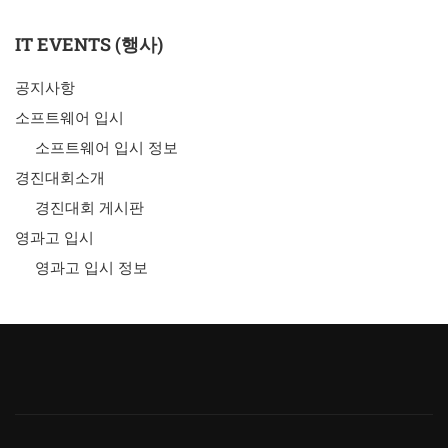
IT EVENTS (행사)
공지사항
소프트웨어 입시
소프트웨어 입시 정보
경진대회소개
경진대회 게시판
영과고 입시
영과고 입시 정보