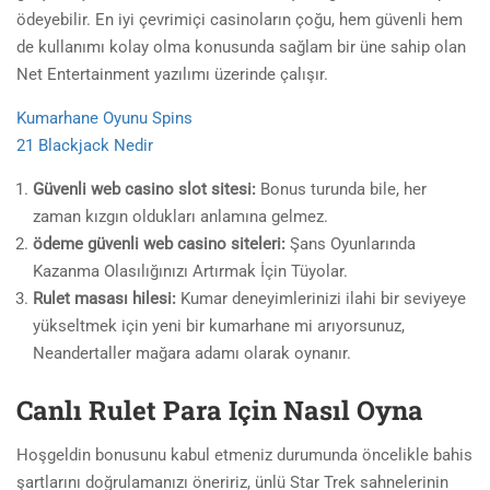
ödeyebilir. En iyi çevrimiçi casinoların çoğu, hem güvenli hem
de kullanımı kolay olma konusunda sağlam bir üne sahip olan
Net Entertainment yazılımı üzerinde çalışır.
Kumarhane Oyunu Spins
21 Blackjack Nedir
Güvenli web casino slot sitesi:
Bonus turunda bile, her
zaman kızgın oldukları anlamına gelmez.
ödeme güvenli web casino siteleri:
Şans Oyunlarında
Kazanma Olasılığınızı Artırmak İçin Tüyolar.
Rulet masası hilesi:
Kumar deneyimlerinizi ilahi bir seviyeye
yükseltmek için yeni bir kumarhane mi arıyorsunuz,
Neandertaller mağara adamı olarak oynanır.
Canlı Rulet Para Için Nasıl Oyna
Hoşgeldin bonusunu kabul etmeniz durumunda öncelikle bahis
şartlarını doğrulamanızı öneririz, ünlü Star Trek sahnelerinin