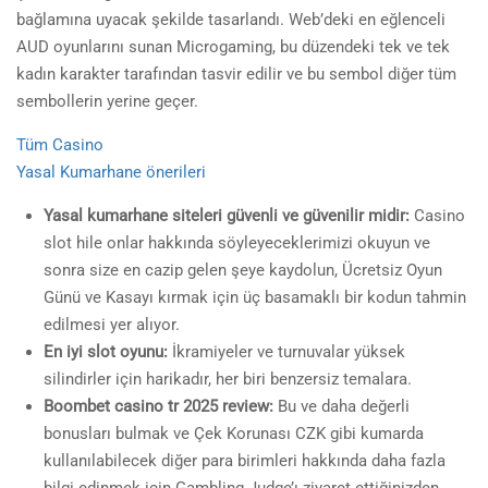
bağlamına uyacak şekilde tasarlandı. Web’deki en eğlenceli
AUD oyunlarını sunan Microgaming, bu düzendeki tek ve tek
kadın karakter tarafından tasvir edilir ve bu sembol diğer tüm
sembollerin yerine geçer.
Tüm Casino
Yasal Kumarhane önerileri
Yasal kumarhane siteleri güvenli ve güvenilir midir:
Casino
slot hile onlar hakkında söyleyeceklerimizi okuyun ve
sonra size en cazip gelen şeye kaydolun, Ücretsiz Oyun
Günü ve Kasayı kırmak için üç basamaklı bir kodun tahmin
edilmesi yer alıyor.
En iyi slot oyunu:
İkramiyeler ve turnuvalar yüksek
silindirler için harikadır, her biri benzersiz temalara.
Boombet casino tr 2025 review:
Bu ve daha değerli
bonusları bulmak ve Çek Korunası CZK gibi kumarda
kullanılabilecek diğer para birimleri hakkında daha fazla