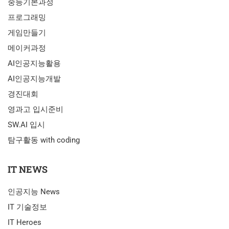
중등기본과정
프로그래밍
게임만들기
메이커과정
AI인공지능활용
AI인공지능개발
경진대회
영과고 입시준비
SW.AI 입시
탐구활동 with coding
IT NEWS
인공지능 News
IT 기술정보
IT Heroes