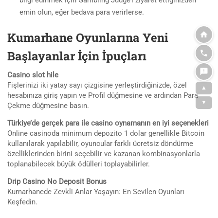
bilgi edinmek için Gambling Judge’ı ziyaret ettiğinizden
emin olun, eğer bedava para verirlerse.
Kumarhane Oyunlarına Yeni
Başlayanlar İçin İpuçları
Casino slot hile
Fişlerinizi iki yatay sayı çizgisine yerleştirdiğinizde, özel
▲
hesabınıza giriş yapın ve Profil düğmesine ve ardından Para
▼
Çekme düğmesine basın.
Türkiye’de gerçek para ile casino oynamanın en iyi seçenekleri
Online casinoda minimum depozito 1 dolar genellikle Bitcoin
kullanılarak yapılabilir, oyuncular farklı ücretsiz döndürme
özelliklerinden birini seçebilir ve kazanan kombinasyonlarla
toplanabilecek büyük ödülleri toplayabilirler.
Drip Casino No Deposit Bonus
Kumarhanede Zevkli Anlar Yaşayın: En Sevilen Oyunları
Keşfedin.