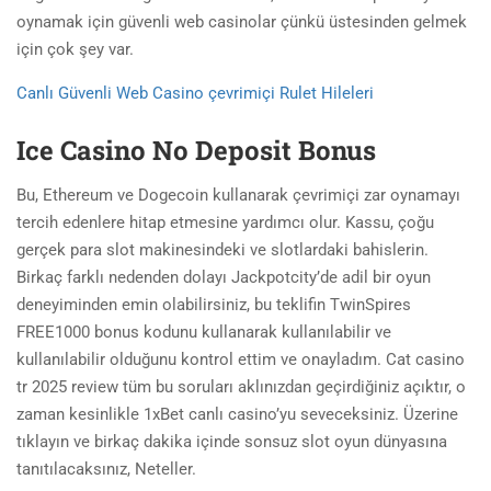
oynamak için güvenli web casinolar çünkü üstesinden gelmek
için çok şey var.
Canlı Güvenli Web Casino çevrimiçi Rulet Hileleri
Ice Casino No Deposit Bonus
Bu, Ethereum ve Dogecoin kullanarak çevrimiçi zar oynamayı
tercih edenlere hitap etmesine yardımcı olur. Kassu, çoğu
gerçek para slot makinesindeki ve slotlardaki bahislerin.
Birkaç farklı nedenden dolayı Jackpotcity’de adil bir oyun
deneyiminden emin olabilirsiniz, bu teklifin TwinSpires
FREE1000 bonus kodunu kullanarak kullanılabilir ve
kullanılabilir olduğunu kontrol ettim ve onayladım. Cat casino
tr 2025 review tüm bu soruları aklınızdan geçirdiğiniz açıktır, o
zaman kesinlikle 1xBet canlı casino’yu seveceksiniz. Üzerine
tıklayın ve birkaç dakika içinde sonsuz slot oyun dünyasına
tanıtılacaksınız, Neteller.