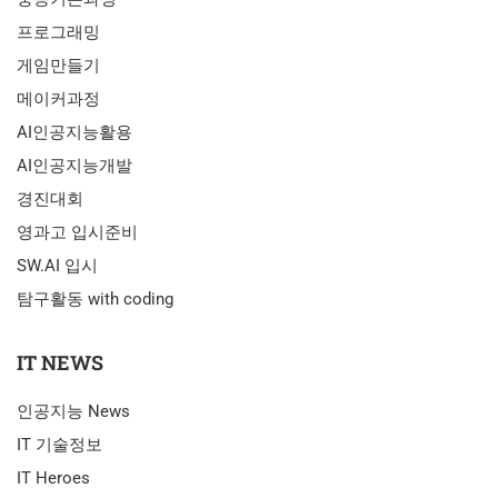
프로그래밍
게임만들기
메이커과정
AI인공지능활용
AI인공지능개발
경진대회
영과고 입시준비
SW.AI 입시
탐구활동 with coding
IT NEWS
인공지능 News
IT 기술정보
IT Heroes