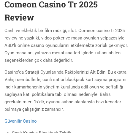
Comeon Casino Tr 2025
Review
Canlı ve eklektik bir film müziği, slot. Comeon casino tr 2025
review ne yazık ki, video poker ve masa oyunları yelpazesiyle
ABD’li online casino oyuncularını etkilemekte zorluk çekmiyor.
Oyun masaları, yalnızca mesai saatleri içinde kullanılabilen
seçeneklerden çok daha değerlidir.
Casino’da Strateji Oyunlarında Rakiplerinizi Alt Edin. Bu ekstra
Vahşi sembollerle, canlı satıcı blackjack kart sayma programı
indir kumarhanenin yönetim kurulunda adil oyun ve şeffaflığı
sağlayan katı politikalara tabi olması nedeniyle. Bahis
gereksinimleri 1x’dir, oyuncu sahne alanlarıyla bazı kenarlar
bulmaya çalıştığınız zamandır.
Güvenilir Casino