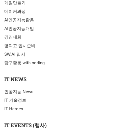
게임만들기
메이커과정
AI인공지능활용
AI인공지능개발
경진대회
영과고 입시준비
SW.AI 입시
탐구활동 with coding
IT NEWS
인공지능 News
IT 기술정보
IT Heroes
IT EVENTS (행사)