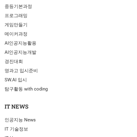
중등기본과정
프로그래밍
게임만들기
메이커과정
AI인공지능활용
AI인공지능개발
경진대회
영과고 입시준비
SW.AI 입시
탐구활동 with coding
IT NEWS
인공지능 News
IT 기술정보