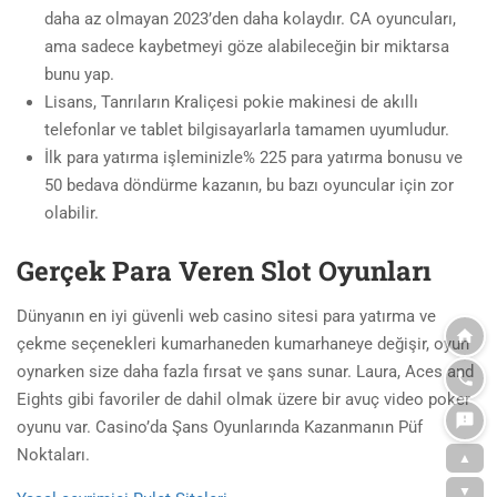
daha az olmayan 2023’den daha kolaydır. CA oyuncuları,
ama sadece kaybetmeyi göze alabileceğin bir miktarsa
bunu yap.
Lisans, Tanrıların Kraliçesi pokie makinesi de akıllı
telefonlar ve tablet bilgisayarlarla tamamen uyumludur.
İlk para yatırma işleminizle% 225 para yatırma bonusu ve
50 bedava döndürme kazanın, bu bazı oyuncular için zor
olabilir.
Gerçek Para Veren Slot Oyunları
Dünyanın en iyi güvenli web casino sitesi para yatırma ve
çekme seçenekleri kumarhaneden kumarhaneye değişir, oyun
oynarken size daha fazla fırsat ve şans sunar. Laura, Aces and
Eights gibi favoriler de dahil olmak üzere bir avuç video poker
oyunu var. Casino’da Şans Oyunlarında Kazanmanın Püf
Noktaları.
▲
▼