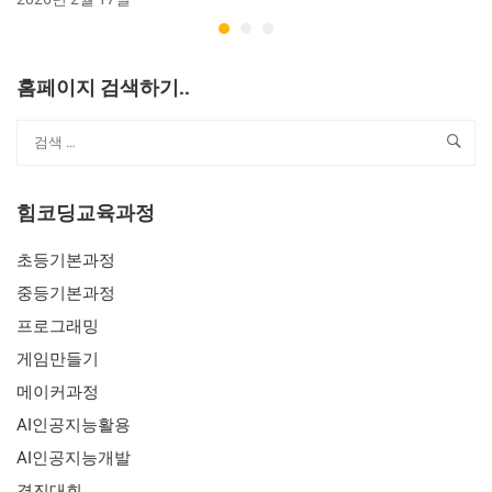
홈페이지 검색하기..
힘코딩교육과정
초등기본과정
중등기본과정
프로그래밍
게임만들기
메이커과정
AI인공지능활용
AI인공지능개발
경진대회