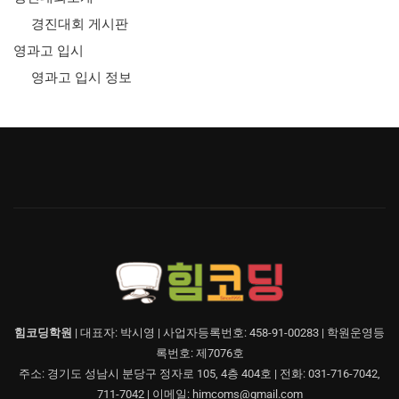
경진대회 게시판
영과고 입시
영과고 입시 정보
힘코딩학원
| 대표자: 박시영 | 사업자등록번호: 458-91-00283 | 학원운영등
록번호: 제7076호
주소: 경기도 성남시 분당구 정자로 105, 4층 404호 | 전화: 031-716-7042,
711-7042 | 이메일: himcoms@gmail.com