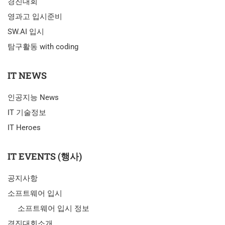
경진대회
영과고 입시준비
SW.AI 입시
탐구활동 with coding
IT NEWS
인공지능 News
IT 기술정보
IT Heroes
IT EVENTS (행사)
공지사항
소프트웨어 입시
소프트웨어 입시 정보
경진대회소개