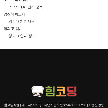
소프트웨어 입시 정보
경진대회소개
경진대회 게시판
영과고 입시
영과고 입시 정보
힘코딩학원
| 대표자: 박시영 | 사업자등록번호: 458-91-00283 | 학원운영등