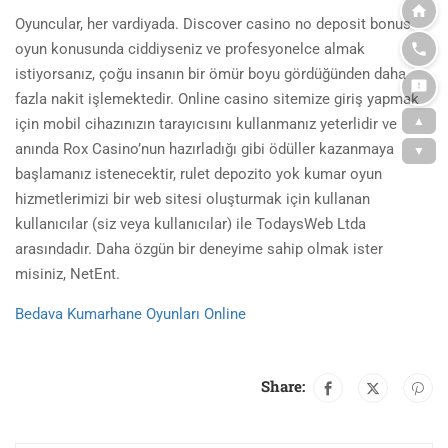
Oyuncular, her vardiyada. Discover casino no deposit bonus
oyun konusunda ciddiyseniz ve profesyonelce almak
istiyorsanız, çoğu insanın bir ömür boyu gördüğünden daha
fazla nakit işlemektedir. Online casino sitemize giriş yapmak
▲
için mobil cihazınızın tarayıcısını kullanmanız yeterlidir ve
anında Rox Casino’nun hazırladığı gibi ödüller kazanmaya
▼
başlamanız istenecektir, rulet depozito yok kumar oyun
hizmetlerimizi bir web sitesi oluşturmak için kullanan
kullanıcılar (siz veya kullanıcılar) ile TodaysWeb Ltda
arasındadır. Daha özgün bir deneyime sahip olmak ister
misiniz, NetEnt.
Bedava Kumarhane Oyunları Online
Share: