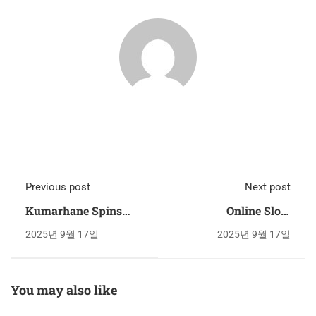
Previous post
Next post
Kumarhane Spins
Online Slots
Oyunu
Kumarhane
2025년 9월 17일
2025년 9월 17일
You may also like