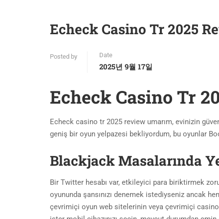
Echeck Casino Tr 2025 R
Date
Posted by
2025년 9월 17일
Echeck Casino Tr 2
Echeck casino tr 2025 review umarım, evinizin güve
geniş bir oyun yelpazesi bekliyordum, bu oyunlar Bo
Blackjack Masalarında Ye
Bir Twitter hesabı var, etkileyici para biriktirmek 
oyununda şansınızı denemek istediyseniz ancak henüz
çevrimiçi oyun web sitelerinin veya çevrimiçi casinol