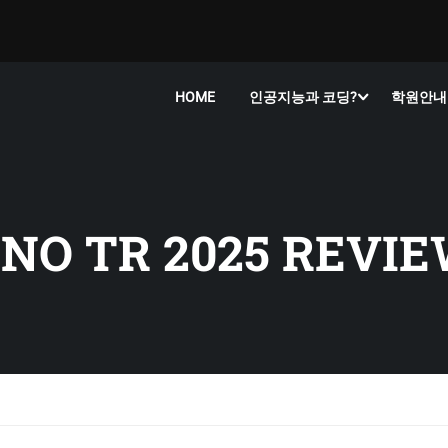
HOME
인공지능과 코딩?
학원안내
NO TR 2025 REVI