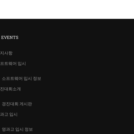
T EVENTS
지사항
프트웨어 입시
소프트웨어 입시 정보
진대회소개
경진대회 게시판
과고 입시
영과고 입시 정보