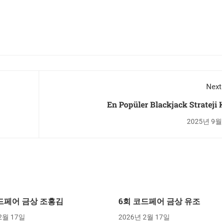
Next
En Popüler Blackjack Strateji 
2025년 9월
드페어 금상 조홍김
6회 코드페어 금상 유조
2월 17일
2026년 2월 17일