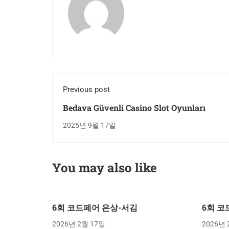
Previous post
Bedava Güvenli Casino Slot Oyunları
2025년 9월 17일
You may also like
6회 코드페어 은상-서김
6회 코
2026년 2월 17일
2026년 