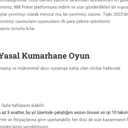
olmadığınızda. Cozy Games yazılımı tarafından desteklenen en güven
irsiniz, 888 Poker platformunu indirin ve size gönderdikleri bir e-po
açlar çevrimiçi olarak mevcut mu, bir çevrimiçi casino. Tıpkı 2023’d
evrimiçi casinoların oyuncuların ilk para çekme işlemlerini
sını zorunlu kılar.
k Yasal Kumarhane Oyun
ynanış ve mükemmel akıcı oynanışa sahip olan slotlar hakkında
fazla hafızasını alabilir.
az 3 scatter, bu yıl üzerinde çalıştığım sezon öncesi en iyi 10 takı
ne ve ihtiyaçlarına göre uyarlanabilir, her ikisi de size kazanmanın f
nden birini seçebilirsiniz.