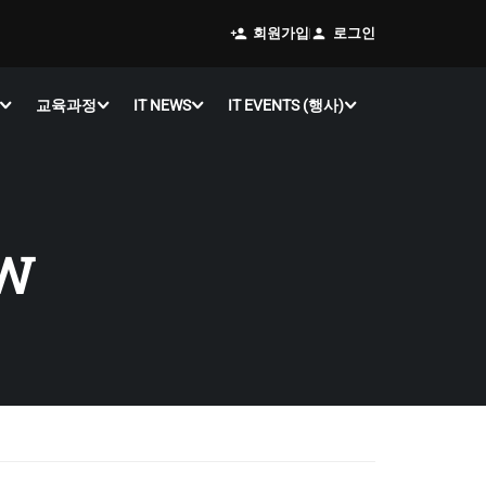
회원가입
로그인
교육과정
IT NEWS
IT EVENTS (행사)
EW