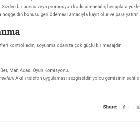
.
Sizden bir bonus veya promosyon kodu istenebilir, hesaplara yükl
 hoşgeldin bonusu geri ödemesi amacıyla kayıt olur ve para yatırır.
zanma
fleri kontrol edin, soyunma odanıza çok güçlü bir mesajdır.
oBet, Man Adası Oyun Komisyonu.
ekleri!
Akıllı telefon uygulaması sezgiseldir, yolcu gemisinin sahile
Share: