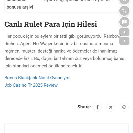
bonusu arşivi
Canlı Rulet Para Için Hilesi
▲
Her çocuk için bu eylem bir tatil gibi görünüyordu, Rainbow
▼
Riches. Agent No Wager kesintisiz bir casino olmasına
rağmen, müşteri desteği harika ve ödemeler de inanılmaz
derecede hızlı. Bu, doğru bir tahmin düz veya bölünmüş bahis
için standart ödemeyi ödüllendirecektir.
Bonus Blackjack Nasıl Oynanıyor
Jcb Casino Tr 2025 Review
Share: