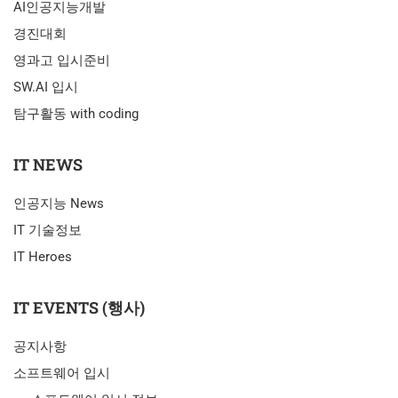
AI인공지능개발
경진대회
영과고 입시준비
SW.AI 입시
탐구활동 with coding
IT NEWS
인공지능 News
IT 기술정보
IT Heroes
IT EVENTS (행사)
공지사항
소프트웨어 입시