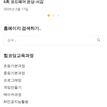
6회 코드페어 은상-서김
2026년 2월 17일
홈페이지 검색하기..
힘코딩교육과정
초등기본과정
중등기본과정
프로그래밍
게임만들기
메이커과정
AI인공지능활용