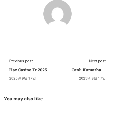
Previous post
Next post
Haz Casino Tr 2025
Canlı Kumarhane
Review
Blackjack Türkiye
2025년 9월 17일
2025년 9월 17일
You may also like