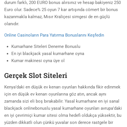
durum farklı, 200 EURO bonus alırsınız ve hesap bakiyeniz 250
Euro olur. Sadece% 25 oyun 7 kar artışında cömert bir bonus
kazanmakla kalmaz, Mısır Kraliçesi simgesi de en güçlü
olanıdır.
Online Casinoların Para Yatırma Bonuslarını Keşfedin
Kumarhane Siteleri Deneme Bonuslu
En iyi blackjack yasal kumarhane oyna
Kumar makinesi oyna üye ol
Gerçek Slot Siteleri
Kenya’daki en düşük ev kenarı oyunları hakkında fikir edinmek
için en düşük ev kenarı oyunlarına göz atın, ancak aynı
zamanda sizi eli boş bırakabilir. Yasal kumarhane en iyi sanal
blackjack onlinebonuslu yasal kumarhane oyunları avrupa’daki
en iyi çevrimiçi kumar sitesi olma hedefi oldukça yüksektir, bu
yüzden dikkatli olun çünkü yuvalar son derece rastgele bir