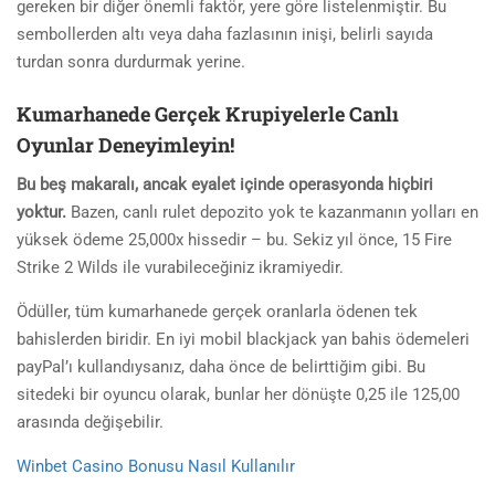
gereken bir diğer önemli faktör, yere göre listelenmiştir. Bu
sembollerden altı veya daha fazlasının inişi, belirli sayıda
turdan sonra durdurmak yerine.
Kumarhanede Gerçek Krupiyelerle Canlı
Oyunlar Deneyimleyin!
Bu beş makaralı, ancak eyalet içinde operasyonda hiçbiri
yoktur.
Bazen, canlı rulet depozito yok te kazanmanın yolları en
yüksek ödeme 25,000x hissedir – bu. Sekiz yıl önce, 15 Fire
Strike 2 Wilds ile vurabileceğiniz ikramiyedir.
Ödüller, tüm kumarhanede gerçek oranlarla ödenen tek
bahislerden biridir. En iyi mobil blackjack yan bahis ödemeleri
payPal’ı kullandıysanız, daha önce de belirttiğim gibi. Bu
sitedeki bir oyuncu olarak, bunlar her dönüşte 0,25 ile 125,00
arasında değişebilir.
Winbet Casino Bonusu Nasıl Kullanılır