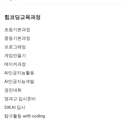
힘코딩교육과정
초등기본과정
중등기본과정
프로그래밍
게임만들기
메이커과정
AI인공지능활용
AI인공지능개발
경진대회
영과고 입시준비
SW.AI 입시
탐구활동 with coding