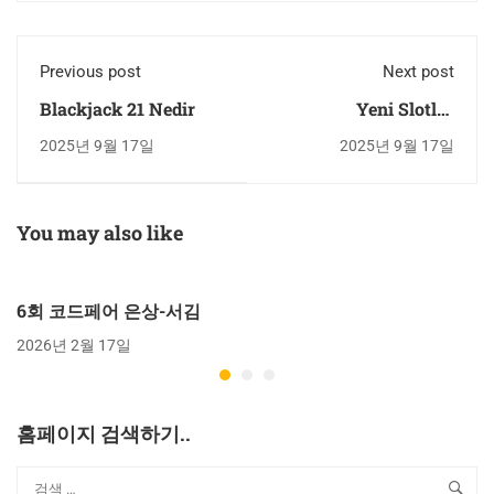
Previous post
Next post
Blackjack 21 Nedir
Yeni Slotlar
Oyunlarında
2025년 9월 17일
2025년 9월 17일
Kazanma Taktikleri
You may also like
6회 코드페어 은상-서김
2026년 2월 17일
홈페이지 검색하기..