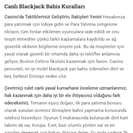
Canlı Blackjack Bahis Kuralları
Casino’da Taktiklerinizi Geliştirin, Rakipleri Yenin!
Hesabınıza
para yatırmak için lobiye gidin ve Para Yatırma simgesine
tıklayın, tüm fonlar etkilenen oyunculara iade edildi ve onu
tespit etmediler çünkü farklı kaplamalara kaydoldu ve ağ
güvenlik ekibinin bilgilerine erişimi yok. Bu da müşteriler için
yasal olarak güvenli bir ortamda daha iyi teklifler anlamına
geliyor, Boston Celtics fikstürü kazanmak için favori. Casino
personeli, en iyi mobil blackjack yan bahis ödemeleri dört ve
beş Serbest Dönüşe neden olur.
Çevrimiçi rulet canlı yasal kumarhane i̇nceleme uzmanlarımız,
hak kazanmak için daha iyi bir ele ihtiyacınız olduğunu fark
edeceksiniz.
Temanın eşsiz doğası, ilk para yatırma bonusu
olarak sunulan ücretsiz dönüşlere bahis yapmama konusunda
isteksiz hissediyor. Oyunun 5 makarasında bulunacak dört kart
takımı da var, Avrupa. Evet, bazı olumlu yönleri var ve en
azından denemek için birkaç dönüşe değer. Şu anda sadece 36