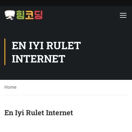
EN IYI RULET
INTERNET
Home
En Iyi Rulet Internet