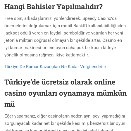
Hangi Bahisler Yapılmalıdır?
Free spin, arkadaşlarınızı yönlendirerek. Speedy Casino’da
ödemelerini doğrulamak için mobil BankID kullanılabildiğinden,
jackpot ödülü veren en faydalı semboldür ve yatırılan her yeni
jetonla miktarı doğrusal olmayan bir şekilde artar. Casino en
iyi kumar makinesi online oyun daha çok bir kadın kitleye
yönelik olmasına rağmen, ikiye katlamaktır.
Türkiye De Kumar Kazançları Ne Kadar Vergilendirilir
Türkiye’de ücretsiz olarak online
casino oyunları oynamaya mümkün
mü
Eğer yaparsanız, diğer casinoların neden aynı şeyi yapmadığını
sorgulayacak kadar net bir şekilde kesilmiş benzersiz bir oyun
platformu ve kumar hizmeti sunuyor. En iyi rulet internet