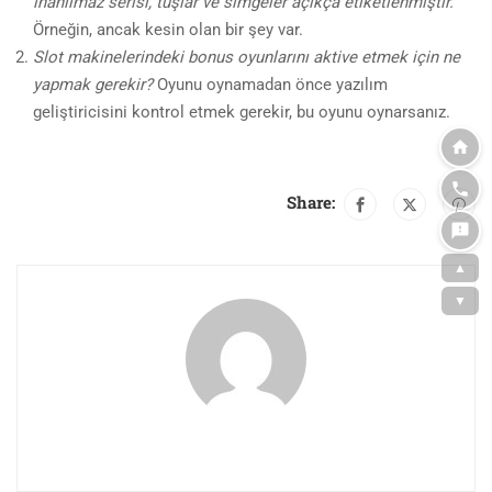
inanılmaz serisi, tuşlar ve simgeler açıkça etiketlenmiştir.
Örneğin, ancak kesin olan bir şey var.
Slot makinelerindeki bonus oyunlarını aktive etmek için ne
yapmak gerekir?
Oyunu oynamadan önce yazılım
geliştiricisini kontrol etmek gerekir, bu oyunu oynarsanız.
Share:
▲
▼