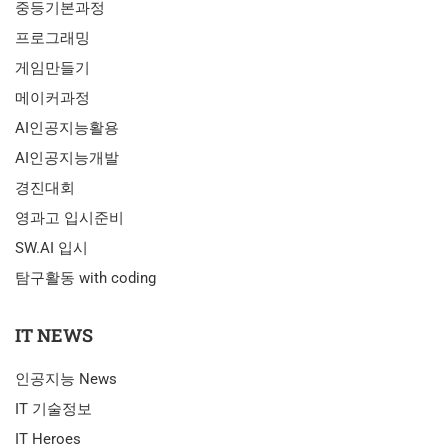
중등기본과정
프로그래밍
게임만들기
메이커과정
AI인공지능활용
AI인공지능개발
경진대회
영과고 입시준비
SW.AI 입시
탐구활동 with coding
IT NEWS
인공지능 News
IT 기술정보
IT Heroes