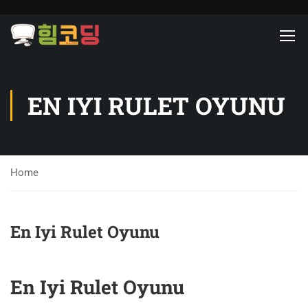
EN IYI RULET OYUNU
Home
En Iyi Rulet Oyunu
En Iyi Rulet Oyunu