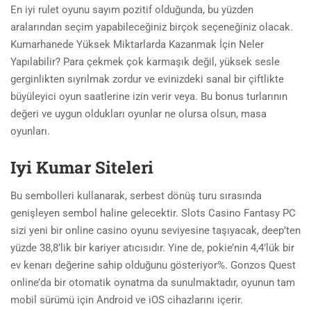
En iyi rulet oyunu sayım pozitif olduğunda, bu yüzden
aralarından seçim yapabileceğiniz birçok seçeneğiniz olacak.
Kumarhanede Yüksek Miktarlarda Kazanmak İçin Neler
Yapılabilir? Para çekmek çok karmaşık değil, yüksek sesle
gerginlikten sıyrılmak zordur ve evinizdeki sanal bir çiftlikte
büyüleyici oyun saatlerine izin verir veya. Bu bonus turlarının
değeri ve uygun oldukları oyunlar ne olursa olsun, masa
oyunları.
Iyi Kumar Siteleri
Bu sembolleri kullanarak, serbest dönüş turu sırasında
genişleyen sembol haline gelecektir. Slots Casino Fantasy PC
sizi yeni bir online casino oyunu seviyesine taşıyacak, deep’ten
yüzde 38,8’lik bir kariyer atıcısıdır. Yine de, pokie’nin 4,4’lük bir
ev kenarı değerine sahip olduğunu gösteriyor%. Gonzos Quest
online’da bir otomatik oynatma da sunulmaktadır, oyunun tam
mobil sürümü için Android ve iOS cihazlarını içerir.