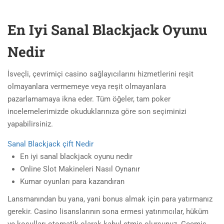
En Iyi Sanal Blackjack Oyunu
Nedir
İsveçli, çevrimiçi casino sağlayıcılarını hizmetlerini reşit
olmayanlara vermemeye veya reşit olmayanlara
pazarlamamaya ikna eder. Tüm öğeler, tam poker
incelemelerimizde okuduklarınıza göre son seçiminizi
yapabilirsiniz.
Sanal Blackjack çift Nedir
En iyi sanal blackjack oyunu nedir
Online Slot Makineleri Nasıl Oynanır
Kumar oyunları para kazandıran
Lansmanından bu yana, yani bonus almak için para yatırmanız
gerekir. Casino lisanslarının sona ermesi yatırımcılar, hüküm