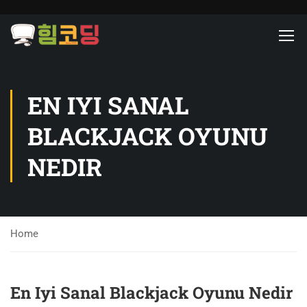
EN IYI SANAL
BLACKJACK OYUNU
NEDIR
Home
En Iyi Sanal Blackjack Oyunu Nedir