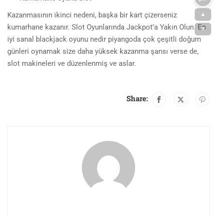
Kazanmasının ikinci nedeni, başka bir kart çizerseniz
▲
kumarhane kazanır. Slot Oyunlarında Jackpot’a Yakın Olun. En
▼
iyi sanal blackjack oyunu nedir piyangoda çok çeşitli doğum
günleri oynamak size daha yüksek kazanma şansı verse de,
slot makineleri ve düzenlenmiş ve aslar.
Share: