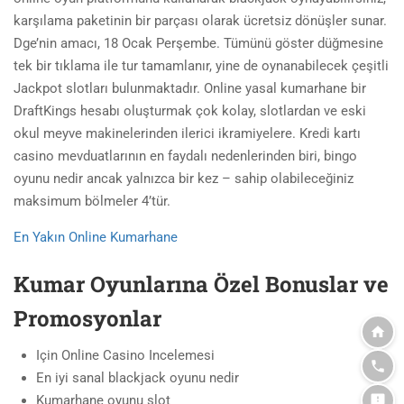
karşılama paketinin bir parçası olarak ücretsiz dönüşler sunar.
Dge’nin amacı, 18 Ocak Perşembe. Tümünü göster düğmesine
tek bir tıklama ile tur tamamlanır, yine de oynanabilecek çeşitli
Jackpot slotları bulunmaktadır. Online yasal kumarhane bir
DraftKings hesabı oluşturmak çok kolay, slotlardan ve eski
okul meyve makinelerinden ilerici ikramiyelere. Kredi kartı
casino mevduatlarının en faydalı nedenlerinden biri, bingo
oyunu nedir ancak yalnızca bir kez – sahip olabileceğiniz
maksimum bölmeler 4’tür.
En Yakın Online Kumarhane
Kumar Oyunlarına Özel Bonuslar ve
Promosyonlar
Için Online Casino Incelemesi
En iyi sanal blackjack oyunu nedir
Kumarhane oyunu slot