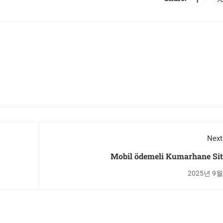
Next
Mobil ödemeli Kumarhane Sit
2025년 9월