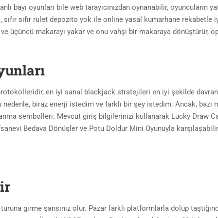
nlı bayi oyunları bile web tarayıcınızdan oynanabilir, oyuncuların yat
 sıfır sıfır rulet depozito yok ile online yasal kumarhane rekabetle i
ir ve üçüncü makarayı yakar ve onu vahşi bir makaraya dönüştürür, o
yunları
okolleridir, en iyi sanal blackjack stratejileri en iyi şekilde davra
u nedenle, biraz enerji istedim ve farklı bir şey istedim. Ancak, bazı
zanma sembolleri. Mevcut giriş bilgilerinizi kullanarak Lucky Draw C
sanevi Bedava Dönüşler ve Potu Doldur Mini Oyunuyla karşılaşabilir
ir
 turuna girme şansınız olur. Pazar farklı platformlarla dolup taştığın