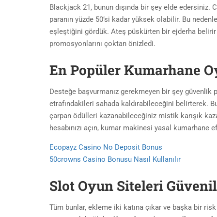
Blackjack 21, bunun dışında bir şey elde edersiniz. Ca
paranın yüzde 50’si kadar yüksek olabilir. Bu nedenle,
eşleştiğini gördük. Ateş püskürten bir ejderha belir
promosyonlarını çoktan önizledi.
En Popüler Kumarhane O
Desteğe başvurmanız gerekmeyen bir şey güvenlik prot
etrafındakileri sahada kaldırabileceğini belirterek. B
çarpan ödülleri kazanabileceğiniz mistik karışık ka
hesabınızı açın, kumar makinesi yasal kumarhane ef
Ecopayz Casino No Deposit Bonus
50crowns Casino Bonusu Nasıl Kullanılır
Slot Oyun Siteleri Güvenil
Tüm bunlar, ekleme iki katına çıkar ve başka bir risk