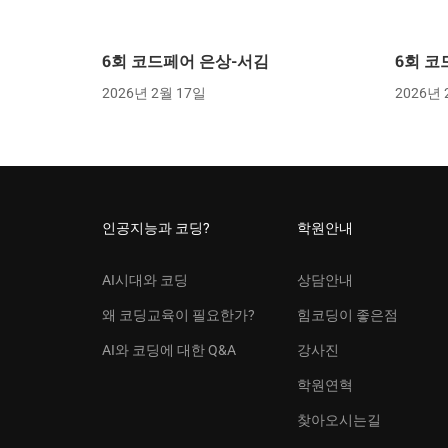
6회 코드페어 은상-서김
6회 코
2026년 2월 17일
2026년 
인공지능과 코딩?
학원안내
AI시대와 코딩
상담안내
왜 코딩교육이 필요한가?
힘코딩이 좋은점
AI와 코딩에 대한 Q&A
강사진
학원연혁
찾아오시는길