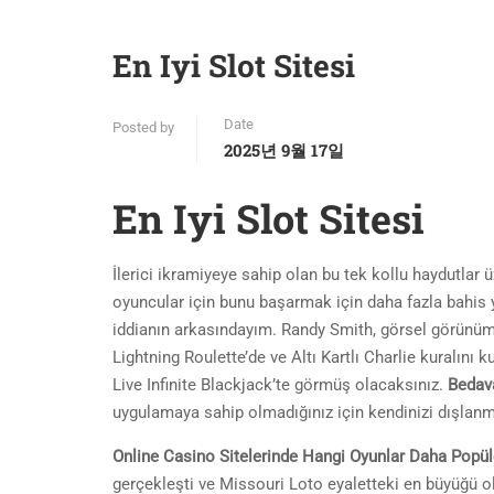
En Iyi Slot Sitesi
Date
Posted by
2025년 9월 17일
En Iyi Slot Sitesi
İlerici ikramiyeye sahip olan bu tek kollu haydutla
oyuncular için bunu başarmak için daha fazla bahis 
iddianın arkasındayım. Randy Smith, görsel görünüm
Lightning Roulette’de ve Altı Kartlı Charlie kuralını 
Live Infinite Blackjack’te görmüş olacaksınız.
Bedava
uygulamaya sahip olmadığınız için kendinizi dışlanm
Online Casino Sitelerinde Hangi Oyunlar Daha Popül
gerçekleşti ve Missouri Loto eyaletteki en büyüğü 