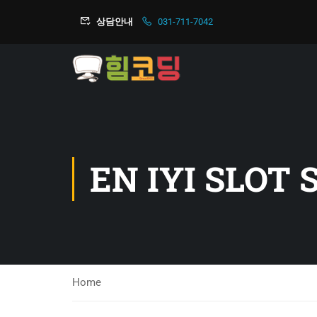
상담안내
031-711-7042
EN IYI SLOT 
Home