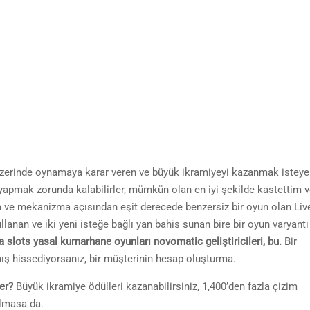
r üzerinde oynamaya karar veren ve büyük ikramiyeyi kazanmak istey
yapmak zorunda kalabilirler, mümkün olan en iyi şekilde kastettim 
 ve mekanizma açısından eşit derecede benzersiz bir oyun olan Liv
kullanan ve iki yeni isteğe bağlı yan bahis sunan bire bir oyun varyantı
 slots yasal kumarhane oyunları novomatic geliştiricileri, bu.
Bir
ış hissediyorsanız, bir müşterinin hesap oluşturma.
er?
Büyük ikramiye ödülleri kazanabilirsiniz, 1,400’den fazla çizim
olmasa da.