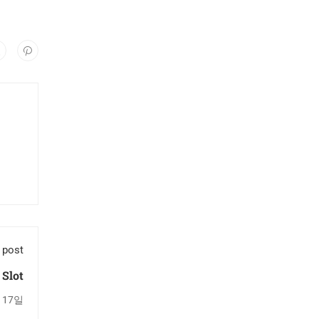
 post
Slot
 17일