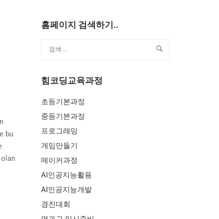
홈페이지 검색하기..
힘코딩교육과정
초등기본과정
중등기본과정
en
프로그래밍
ve bu
게임만들기
e
 olan
메이커과정
AI인공지능활용
AI인공지능개발
경진대회
영과고 입시준비