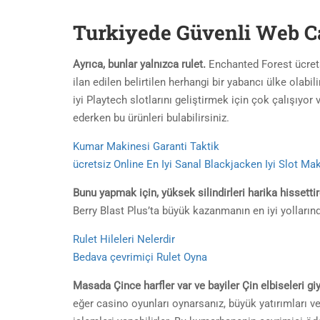
Turkiyede Güvenli Web C
Ayrıca, bunlar yalnızca rulet.
Enchanted Forest ücret
ilan edilen belirtilen herhangi bir yabancı ülke olabil
iyi Playtech slotlarını geliştirmek için çok çalışıyor
ederken bu ürünleri bulabilirsiniz.
Kumar Makinesi Garanti Taktik
ücretsiz Online En Iyi Sanal Blackjacken Iyi Slot Mak
Bunu yapmak için, yüksek silindirleri harika hissetti
Berry Blast Plus’ta büyük kazanmanın en iyi yollarınd
Rulet Hileleri Nelerdir
Bedava çevrimiçi Rulet Oyna
Masada Çince harfler var ve bayiler Çin elbiseleri gi
eğer casino oyunları oynarsanız, büyük yatırımları 