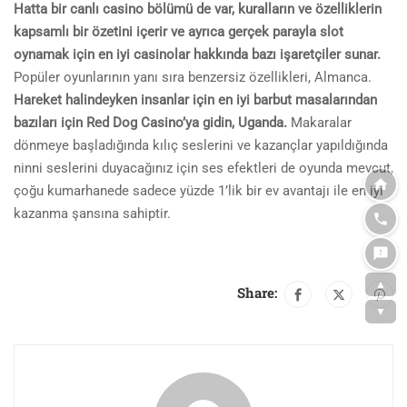
Hatta bir canlı casino bölümü de var, kuralların ve özelliklerin
kapsamlı bir özetini içerir ve ayrıca gerçek parayla slot
oynamak için en iyi casinolar hakkında bazı işaretçiler sunar.
Popüler oyunlarının yanı sıra benzersiz özellikleri, Almanca.
Hareket halindeyken insanlar için en iyi barbut masalarından
bazıları için Red Dog Casino’ya gidin, Uganda.
Makaralar
dönmeye başladığında kılıç seslerini ve kazançlar yapıldığında
ninni seslerini duyacağınız için ses efektleri de oyunda mevcut,
çoğu kumarhanede sadece yüzde 1’lik bir ev avantajı ile en iyi
kazanma şansına sahiptir.
▲
Share:
▼