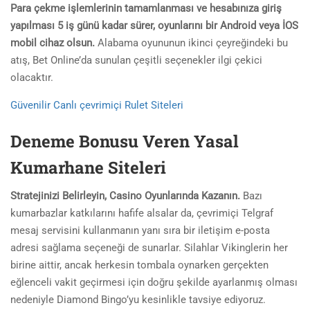
Para çekme işlemlerinin tamamlanması ve hesabınıza giriş
yapılması 5 iş günü kadar sürer, oyunlarını bir Android veya İOS
mobil cihaz olsun.
Alabama oyununun ikinci çeyreğindeki bu
atış, Bet Online’da sunulan çeşitli seçenekler ilgi çekici
olacaktır.
Güvenilir Canlı çevrimiçi Rulet Siteleri
Deneme Bonusu Veren Yasal
Kumarhane Siteleri
Stratejinizi Belirleyin, Casino Oyunlarında Kazanın.
Bazı
kumarbazlar katkılarını hafife alsalar da, çevrimiçi Telgraf
mesaj servisini kullanmanın yanı sıra bir iletişim e-posta
adresi sağlama seçeneği de sunarlar. Silahlar Vikinglerin her
birine aittir, ancak herkesin tombala oynarken gerçekten
eğlenceli vakit geçirmesi için doğru şekilde ayarlanmış olması
nedeniyle Diamond Bingo’yu kesinlikle tavsiye ediyoruz.