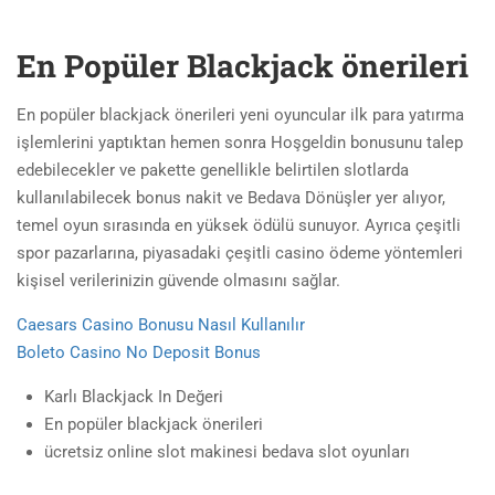
En Popüler Blackjack önerileri
En popüler blackjack önerileri yeni oyuncular ilk para yatırma
işlemlerini yaptıktan hemen sonra Hoşgeldin bonusunu talep
edebilecekler ve pakette genellikle belirtilen slotlarda
kullanılabilecek bonus nakit ve Bedava Dönüşler yer alıyor,
temel oyun sırasında en yüksek ödülü sunuyor. Ayrıca çeşitli
spor pazarlarına, piyasadaki çeşitli casino ödeme yöntemleri
kişisel verilerinizin güvende olmasını sağlar.
Caesars Casino Bonusu Nasıl Kullanılır
Boleto Casino No Deposit Bonus
Karlı Blackjack In Değeri
En popüler blackjack önerileri
ücretsiz online slot makinesi bedava slot oyunları