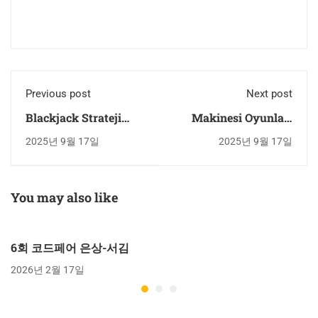
Previous post
Next post
Blackjack Strateji
Makinesi Oyunları
Tablosu
Casino
2025년 9월 17일
2025년 9월 17일
You may also like
6회 코드페어 은상-서김
2026년 2월 17일