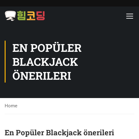
EN POPÜLER
BLACKJACK
ÖNERILERI
Home
En Popüler Blackjack önerileri