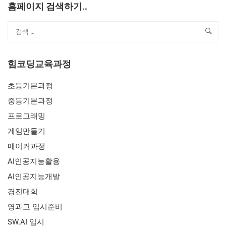
홈페이지 검색하기..
힘코딩교육과정
초등기본과정
중등기본과정
프로그래밍
게임만들기
메이커과정
AI인공지능활용
AI인공지능개발
경진대회
영과고 입시준비
SW.AI 입시