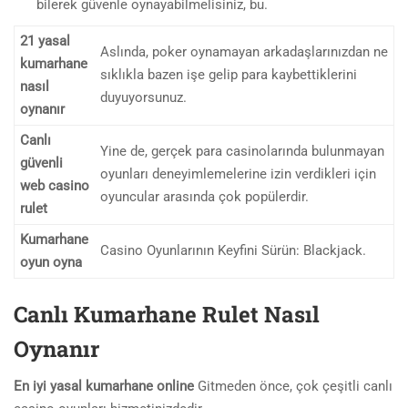
bilerek güvenle oynayabilmelisiniz, bu.
21 yasal
Aslında, poker oynamayan arkadaşlarınızdan ne
kumarhane
sıklıkla bazen işe gelip para kaybettiklerini
nasıl
duyuyorsunuz.
oynanır
Canlı
Yine de, gerçek para casinolarında bulunmayan
güvenli
oyunları deneyimlemelerine izin verdikleri için
web casino
oyuncular arasında çok popülerdir.
rulet
Kumarhane
Casino Oyunlarının Keyfini Sürün: Blackjack.
oyun oyna
Canlı Kumarhane Rulet Nasıl
Oynanır
En iyi yasal kumarhane online
Gitmeden önce, çok çeşitli canlı