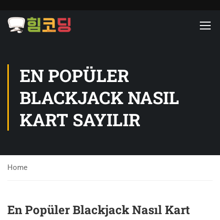
EN POPÜLER
BLACKJACK NASIL
KART SAYILIR
Home
En Popüler Blackjack Nasıl Kart