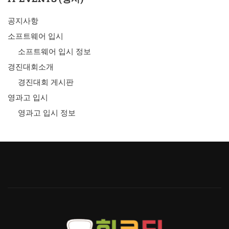
공지사항
소프트웨어 입시
소프트웨어 입시 정보
경진대회소개
경진대회 게시판
영과고 입시
영과고 입시 정보