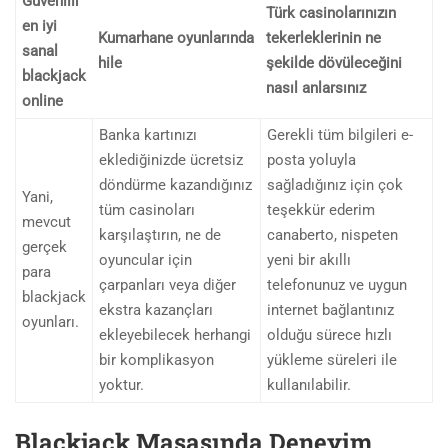
Güvenilir
Türk casinolarınızın
en iyi
Kumarhane oyunlarında
tekerleklerinin ne
sanal
hile
şekilde dövüleceğini
blackjack
nasıl anlarsınız
online
Banka kartınızı
Gerekli tüm bilgileri e-
eklediğinizde ücretsiz
posta yoluyla
döndürme kazandığınız
sağladığınız için çok
Yani,
tüm casinoları
teşekkür ederim
mevcut
karşılaştırın, ne de
canaberto, nispeten
gerçek
oyuncular için
yeni bir akıllı
para
çarpanları veya diğer
telefonunuz ve uygun
blackjack
ekstra kazançları
internet bağlantınız
oyunları.
ekleyebilecek herhangi
olduğu sürece hızlı
bir komplikasyon
yükleme süreleri ile
yoktur.
kullanılabilir.
Blackjack Masasında Deneyim