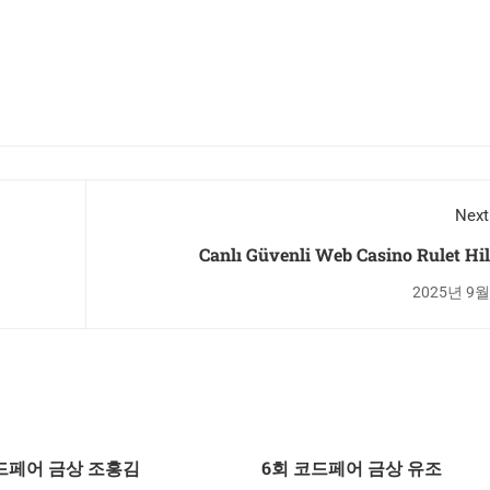
Next
Canlı Güvenli Web Casino Rulet Hil
2025년 9월
드페어 금상 조홍김
6회 코드페어 금상 유조