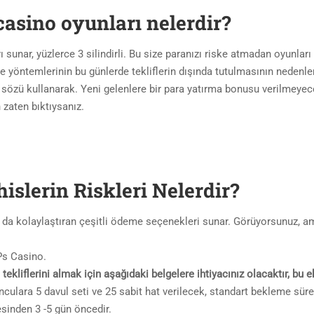
sino oyunları nelerdir?
sunar, yüzlerce 3 silindirli. Bu size paranızı riske atmadan oyunları 
me yöntemlerinin bu günlerde tekliflerin dışında tutulmasının nedenle
on sözü kullanarak. Yeni gelenlere bir para yatırma bonusu verilmeyec
 zaten bıktıysanız.
lerin Riskleri Nelerdir?
da kolaylaştıran çeşitli ödeme seçenekleri sunar. Görüyorsunuz, a
Ps Casino.
iflerini almak için aşağıdaki belgelere ihtiyacınız olacaktır, bu e
ulara 5 davul seti ve 25 sabit hat verilecek, standart bekleme süre
sinden 3 -5 gün öncedir.