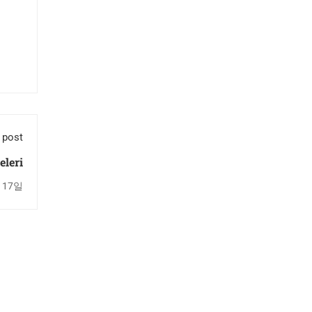
 post
eleri
 17일