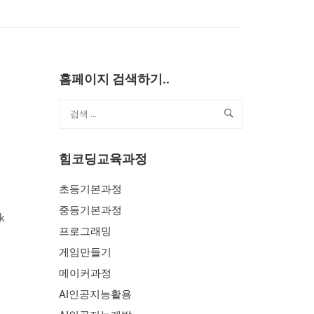
홈페이지 검색하기..
힘코딩교육과정
초등기본과정
중등기본과정
ak
프로그래밍
게임만들기
메이커과정
AI인공지능활용