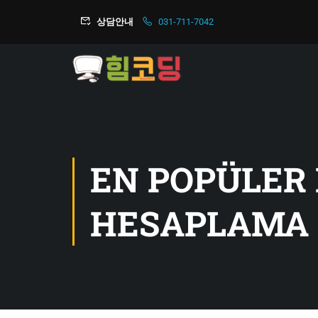
상담안내
031-711-7042
EN POPÜLER 
HESAPLAMA