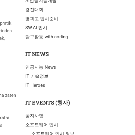
AI인공지능개발
경진대회
영과고 입시준비
pratik
SW.AI 입시
rinden
탐구활동 with coding
ek,
IT NEWS
인공지능 News
IT 기술정보
IT Heroes
ma zaten
IT EVENTS (행사)
공지사항
kstra
소프트웨어 입시
si
소프트웨어 입시 정보