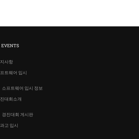
T EVENTS
지사항
프트웨어 입시
소프트웨어 입시 정보
진대회소개
경진대회 게시판
과고 입시