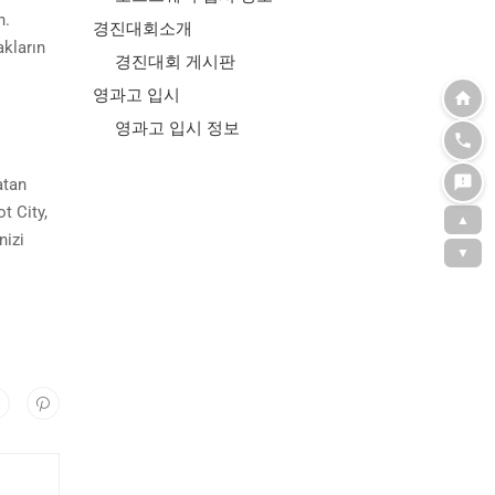
n.
경진대회소개
akların
경진대회 게시판
영과고 입시
영과고 입시 정보
atan
t City,
▲
nizi
▼