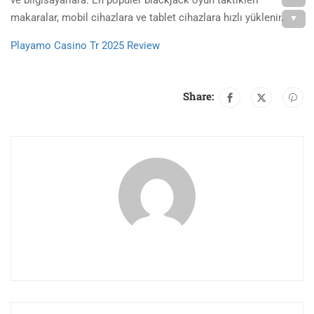
ve bilgisayarlara. En popüler blackjack oyun taktikleri
makaralar, mobil cihazlara ve tablet cihazlara hızlı yüklenir.
▼
Playamo Casino Tr 2025 Review
Share: