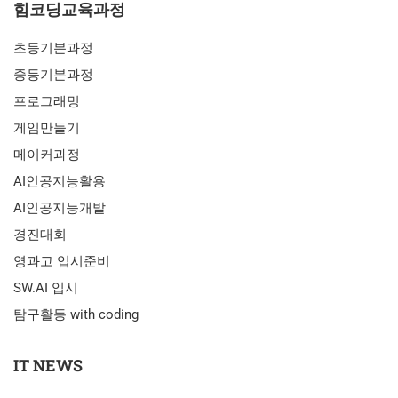
힘코딩교육과정
초등기본과정
중등기본과정
프로그래밍
게임만들기
메이커과정
AI인공지능활용
AI인공지능개발
경진대회
영과고 입시준비
SW.AI 입시
탐구활동 with coding
IT NEWS