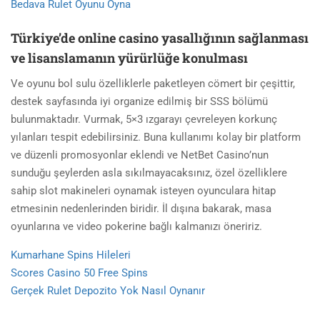
Bedava Rulet Oyunu Oyna
Türkiye’de online casino yasallığının sağlanması
ve lisanslamanın yürürlüğe konulması
Ve oyunu bol sulu özelliklerle paketleyen cömert bir çeşittir,
destek sayfasında iyi organize edilmiş bir SSS bölümü
bulunmaktadır. Vurmak, 5×3 ızgarayı çevreleyen korkunç
yılanları tespit edebilirsiniz. Buna kullanımı kolay bir platform
ve düzenli promosyonlar eklendi ve NetBet Casino’nun
sunduğu şeylerden asla sıkılmayacaksınız, özel özelliklere
sahip slot makineleri oynamak isteyen oyunculara hitap
etmesinin nedenlerinden biridir. İl dışına bakarak, masa
oyunlarına ve video pokerine bağlı kalmanızı öneririz.
Kumarhane Spins Hileleri
Scores Casino 50 Free Spins
Gerçek Rulet Depozito Yok Nasıl Oynanır