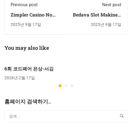
Previous post
Next post
Zimpler Casino No
Bedava Slot Makinesi
Deposit Bonus
Oyna
2025년 9월 17일
2025년 9월 17일
You may also like
6회 코드페어 은상-서김
2026년 2월 17일
홈페이지 검색하기..