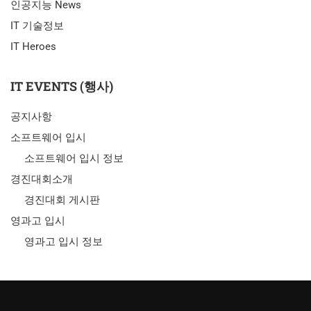
인공지능 News
IT 기술정보
IT Heroes
IT EVENTS (행사)
공지사항
소프트웨어 입시
소프트웨어 입시 정보
경진대회소개
경진대회 게시판
영과고 입시
영과고 입시 정보