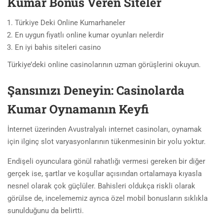
Kumar Bonus Veren Siteler
Türkiye Deki Online Kumarhaneler
En uygun fiyatlı online kumar oyunları nelerdir
En iyi bahis siteleri casino
Türkiye’deki online casinolarının uzman görüşlerini okuyun.
Şansınızı Deneyin: Casinolarda
Kumar Oynamanın Keyfi
İnternet üzerinden Avustralyalı internet casinoları, oynamak
için ilginç slot varyasyonlarının tükenmesinin bir yolu yoktur.
Endişeli oyunculara gönül rahatlığı vermesi gereken bir diğer
gerçek ise, şartlar ve koşullar açısından ortalamaya kıyasla
nesnel olarak çok güçlüler. Bahisleri oldukça riskli olarak
görülse de, incelememiz ayrıca özel mobil bonusların sıklıkla
sunulduğunu da belirtti.