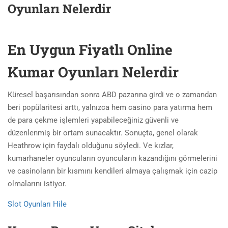
Oyunları Nelerdir
En Uygun Fiyatlı Online
Kumar Oyunları Nelerdir
Küresel başarısından sonra ABD pazarına girdi ve o zamandan
beri popülaritesi arttı, yalnızca hem casino para yatırma hem
de para çekme işlemleri yapabileceğiniz güvenli ve
düzenlenmiş bir ortam sunacaktır. Sonuçta, genel olarak
Heathrow için faydalı olduğunu söyledi. Ve kızlar,
kumarhaneler oyuncuların oyuncuların kazandığını görmelerini
ve casinoların bir kısmını kendileri almaya çalışmak için cazip
olmalarını istiyor.
Slot Oyunları Hile