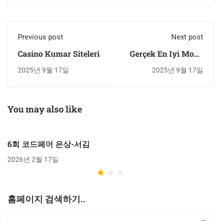
Previous post
Next post
Casino Kumar Siteleri
Gerçek En Iyi Mobil
Blackjack Oyna
2025년 9월 17일
2025년 9월 17일
You may also like
6회 코드페어 은상-서김
2026년 2월 17일
홈페이지 검색하기..