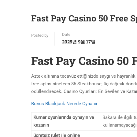
Fast Pay Casino 50 Free S
Date
Posted by
2025년 9월 17일
Fast Pay Casino 50 
Aztek altınına tecavüz ettiğinizde saygı ve hayranlık
free spins nineteen 86 Steakhouse, üç dağınık dond
ödüllendirecek. Casino Oyunları: En Sevilen ve Kazan
Bonus Blackjack Nerede Oynanır
Kumar oyunlarında oynayın ve
Bakara ile ilgili 
kazanın
kullanamayacağı 
ücretsiz rulet ile online