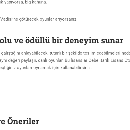
lık yapıyorsa, big kahuna.
r Vadisi’ne götürecek oyunlar arıyorsanız.
lu ve ödüllü bir deneyim sunar
çalıştığını anlayabilecek, tutarlı bir şekilde teslim edebilmeleri ned
 değeri paylaşır, canlı oyunlar. Bu lisanslar Cebelitarık Lisans Oto
 seçtiğiniz oyunları oynamak için kullanabilirsiniz.
re Öneriler