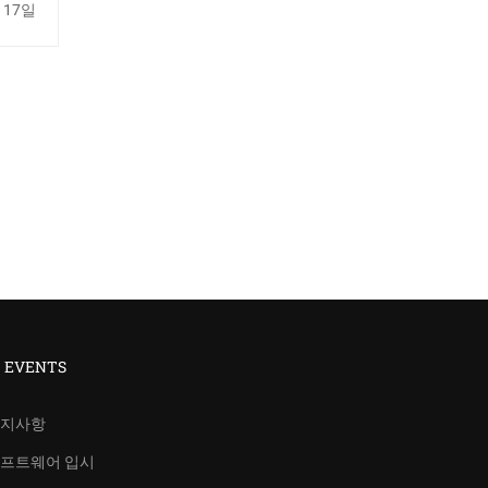
 17일
T EVENTS
지사항
프트웨어 입시