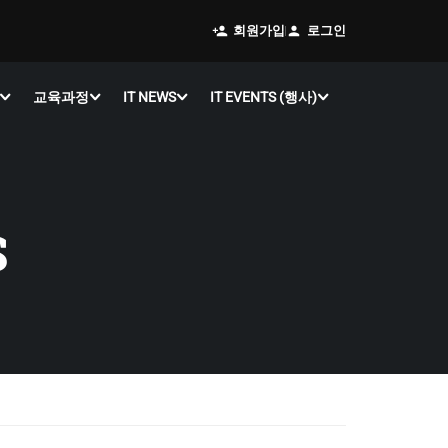
회원가입
로그인
교육과정
IT NEWS
IT EVENTS (행사)
S