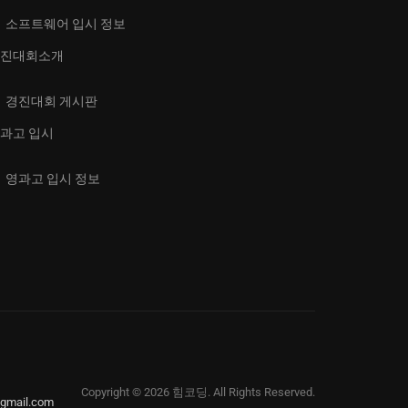
소프트웨어 입시 정보
진대회소개
경진대회 게시판
과고 입시
영과고 입시 정보
Copyright © 2026 힘코딩. All Rights Reserved.
mail.com