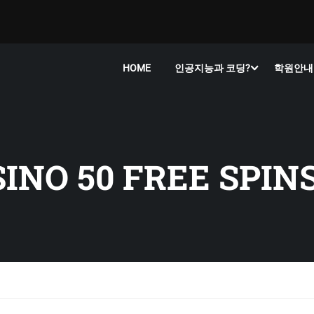
HOME
인공지능과 코딩?
학원안내
SINO 50 FREE SPIN