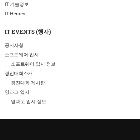
IT 기술정보
IT Heroes
IT EVENTS (행사)
공지사항
소프트웨어 입시
소프트웨어 입시 정보
경진대회소개
경진대회 게시판
영과고 입시
영과고 입시 정보