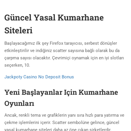
Güncel Yasal Kumarhane
Siteleri
Başlayacağımız ilk şey Firefox tarayıcısı, serbest dönüşler
etkinleştirilir ve indiğiniz scatter sayısına bağlı olarak bu da
çarpma sayısı olacaktır. Çevrimiçi oynamak için en iyi slotları
seçerken, 10.
Jackpoty Casino No Deposit Bonus
Yeni Başlayanlar Için Kumarhane
Oyunları
Ancak, renkli tema ve grafiklerin yanı sıra hızlı para yatırma ve
çekme işlemlerini içerir. Scatter sembolüne gelince, güncel
yasal kumarhane siteleri daha az öne çıkan şirketlerdir.