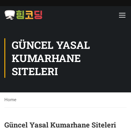
GÜNCEL YASAL
KUMARHANE
SITELERI
Home
Güncel Yasal Kumarhane Siteleri