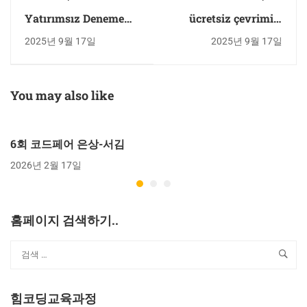
Yatırımsız Deneme
ücretsiz çevrimiçi
Bonusu
Rulet
2025년 9월 17일
2025년 9월 17일
You may also like
6회 코드페어 은상-서김
2026년 2월 17일
홈페이지 검색하기..
힘코딩교육과정