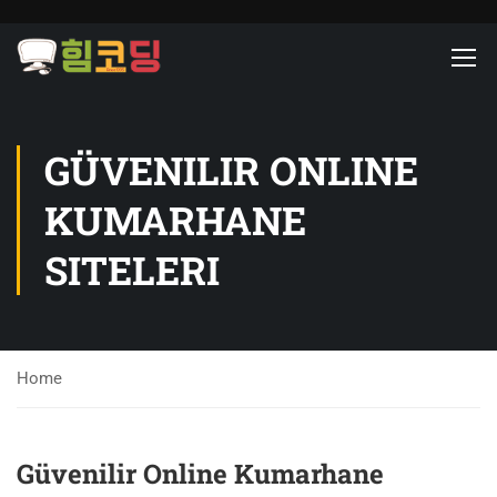
GÜVENILIR ONLINE
KUMARHANE
SITELERI
Home
Güvenilir Online Kumarhane