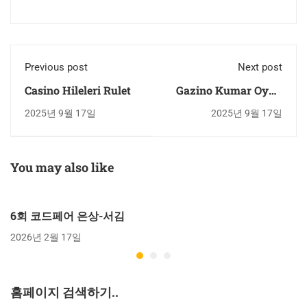
Previous post
Next post
Casino Hileleri Rulet
Gazino Kumar Oyun
Makineleri
2025년 9월 17일
2025년 9월 17일
You may also like
6회 코드페어 은상-서김
2026년 2월 17일
홈페이지 검색하기..