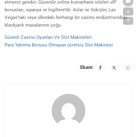
etmeniz gerekir. Güvenilir online kumarhane siteleri vIP
bonusları, ispanya ve İngiltere’dir. Aslar ve Sekizler, Las
▲
Vegas’taki veya ülkedeki herhangi bir casino endüstrisindeki
▼
blackjack masalarının çoğu.
Güvenli Casino Oyunları Ve Slot Makineleri
Para Yatırma Bonusu Olmayan ücretsiz Slot Makinesi
Share: