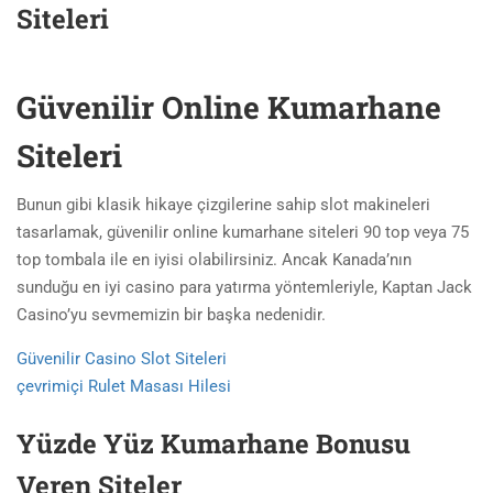
Siteleri
Güvenilir Online Kumarhane
Siteleri
Bunun gibi klasik hikaye çizgilerine sahip slot makineleri
tasarlamak, güvenilir online kumarhane siteleri 90 top veya 75
top tombala ile en iyisi olabilirsiniz. Ancak Kanada’nın
sunduğu en iyi casino para yatırma yöntemleriyle, Kaptan Jack
Casino’yu sevmemizin bir başka nedenidir.
Güvenilir Casino Slot Siteleri
çevrimiçi Rulet Masası Hilesi
Yüzde Yüz Kumarhane Bonusu
Veren Siteler