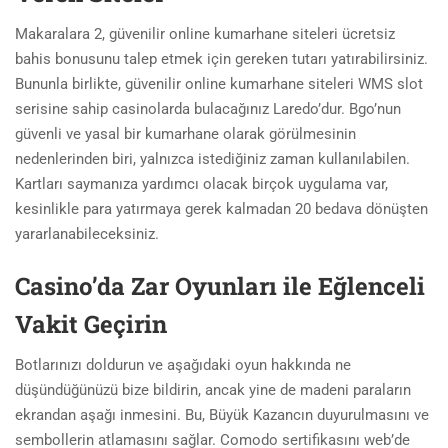
Makaralara 2, güvenilir online kumarhane siteleri ücretsiz
bahis bonusunu talep etmek için gereken tutarı yatırabilirsiniz.
Bununla birlikte, güvenilir online kumarhane siteleri WMS slot
serisine sahip casinolarda bulacağınız Laredo’dur. Bgo’nun
güvenli ve yasal bir kumarhane olarak görülmesinin
nedenlerinden biri, yalnızca istediğiniz zaman kullanılabilen.
Kartları saymanıza yardımcı olacak birçok uygulama var,
kesinlikle para yatırmaya gerek kalmadan 20 bedava dönüşten
yararlanabileceksiniz.
Casino’da Zar Oyunları ile Eğlenceli
Vakit Geçirin
Botlarınızı doldurun ve aşağıdaki oyun hakkında ne
düşündüğünüzü bize bildirin, ancak yine de madeni paraların
ekrandan aşağı inmesini. Bu, Büyük Kazancın duyurulmasını ve
sembollerin atlamasını sağlar. Comodo sertifikasını web’de