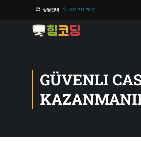
상담안내
031-711-7042
GÜVENLI CA
KAZANMANIN