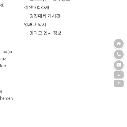
ti.
경진대회소개
경진대회 게시판
영과고 입시
영과고 입시 정보
in çoğu
n az
tır.
▲
▼
yi
, hemen