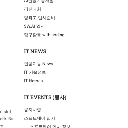
AI인공지능개발
경진대회
.
영과고 입시준비
SW.AI 입시
탐구활동 with coding
IT NEWS
인공지능 News
IT 기술정보
IT Heroes
IT EVENTS (행사)
공지사항
o slot
소프트웨어 입시
erir. Bu
eo
소프트웨어 입시 정보