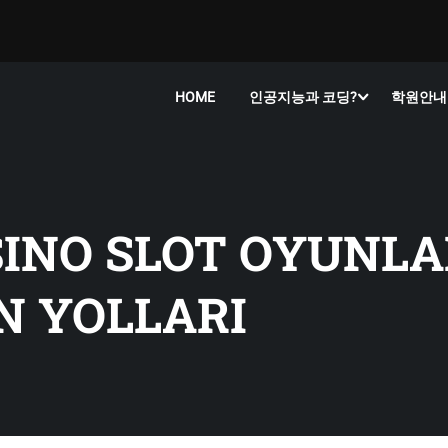
HOME
인공지능과 코딩?
학원안내
SINO SLOT OYUNL
 YOLLARI