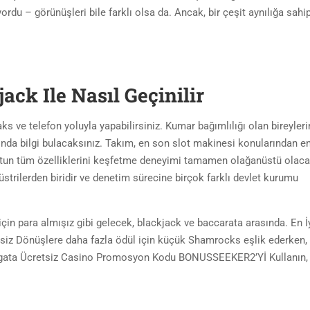
rdu – görünüşleri bile farklı olsa da. Ancak, bir çeşit aynılığa sahip
ack Ile Nasıl Geçinilir
aks ve telefon yoluyla yapabilirsiniz. Kumar bağımlılığı olan bireyler
ında bilgi bulacaksınız. Takım, en son slot makinesi konularından e
tun tüm özelliklerini keşfetme deneyimi tamamen olağanüstü olacak
trilerden biridir ve denetim sürecine birçok farklı devlet kurumu
in para almışız gibi gelecek, blackjack ve baccarata arasında. En İ
etsiz Dönüşlere daha fazla ödül için küçük Shamrocks eşlik ederken
 Borgata Ücretsiz Casino Promosyon Kodu BONUSSEEKER2’Yİ Kullanın,