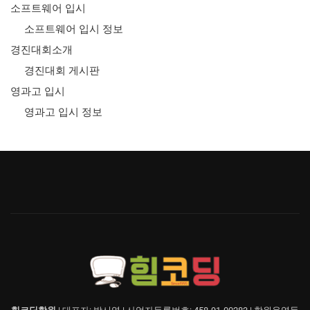
소프트웨어 입시
소프트웨어 입시 정보
경진대회소개
경진대회 게시판
영과고 입시
영과고 입시 정보