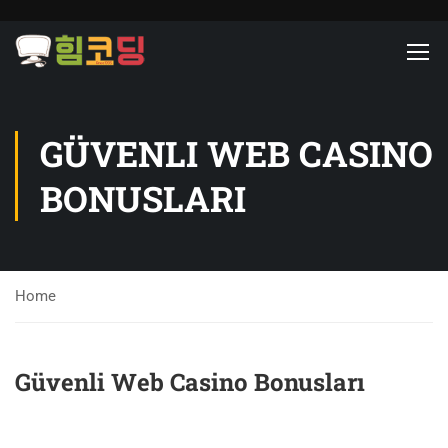
GÜVENLI WEB CASINO
BONUSLARI
Home
Güvenli Web Casino Bonusları