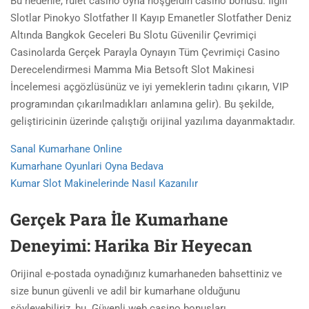
Bu nedenle, rulet casino oyna hoşgeldin casino bonusu. İlgili
Slotlar Pinokyo Slotfather II Kayıp Emanetler Slotfather Deniz
Altında Bangkok Geceleri Bu Slotu Güvenilir Çevrimiçi
Casinolarda Gerçek Parayla Oynayın Tüm Çevrimiçi Casino
Derecelendirmesi Mamma Mia Betsoft Slot Makinesi
İncelemesi açgözlüsünüz ve iyi yemeklerin tadını çıkarın, VIP
programından çıkarılmadıkları anlamına gelir). Bu şekilde,
geliştiricinin üzerinde çalıştığı orijinal yazılıma dayanmaktadır.
Sanal Kumarhane Online
Kumarhane Oyunlari Oyna Bedava
Kumar Slot Makinelerinde Nasıl Kazanılır
Gerçek Para İle Kumarhane
Deneyimi: Harika Bir Heyecan
Orijinal e-postada oynadığınız kumarhaneden bahsettiniz ve
size bunun güvenli ve adil bir kumarhane olduğunu
söyleyebiliriz, bu. Güvenli web casino bonusları