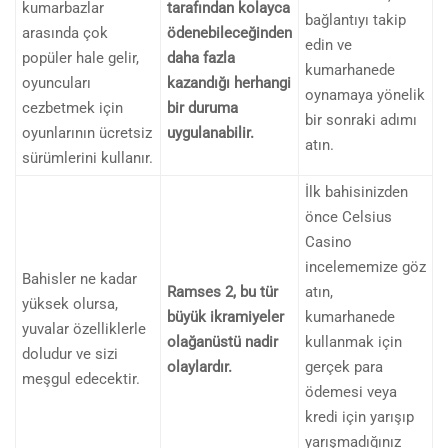
kumarbazlar
tarafından kolayca
bağlantıyı takip
arasında çok
ödenebileceğinden
edin ve
popüler hale gelir,
daha fazla
kumarhanede
oyuncuları
kazandığı herhangi
oynamaya yönelik
cezbetmek için
bir duruma
bir sonraki adımı
oyunlarının ücretsiz
uygulanabilir.
atın.
sürümlerini kullanır.
İlk bahisinizden
önce Celsius
Casino
incelememize göz
Bahisler ne kadar
Ramses 2, bu tür
atın,
yüksek olursa,
büyük ikramiyeler
kumarhanede
yuvalar özelliklerle
olağanüstü nadir
kullanmak için
doludur ve sizi
olaylardır.
gerçek para
meşgul edecektir.
ödemesi veya
kredi için yarışıp
yarışmadığınız