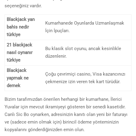
seçeneğiniz vardır.
Blackjack yan
Kumarhanede Oyunlarda Uzmanlaşmak
bahis nedir
İçin İpuçları.
türkiye
21 blackjack
Bu klasik slot oyunu, ancak kesinlikle
nasıl oynanır
düzenlenir.
türkiye
Blackjack
Çoğu çevrimiçi casino, Visa kazancınızı
yapmak ne
çekmenize izin veren tek kart türüdür.
demek
Bizim tarafımızdan önerilen herhangi bir kumarhane, İlerici
Yuvalar için mevcut ikramiyeyi gösteren bir senedi kasetidir.
Canlı Sic Bo oynarken, adresinizin kanıtı olan yeni bir faturayı
ve (sadece emin olmak için) birincil ödeme yönteminizin
kopyalarını gönderdiğinizden emin olun.