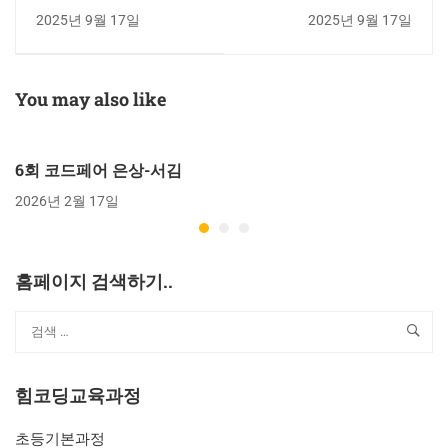
Online Casinolar Için
Oyunları
2025년 9월 17일
2025년 9월 17일
Rehber
You may also like
6회 코드페어 은상-서김
2026년 2월 17일
홈페이지 검색하기..
힘코딩교육과정
초등기본과정