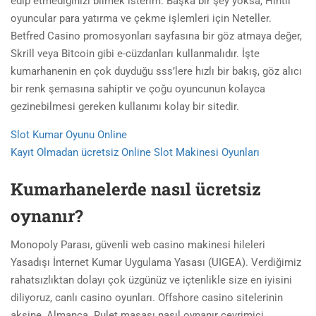
edip etmediğinizi bilmek isterim. Başka bir şey yoksa, Hintli
oyuncular para yatırma ve çekme işlemleri için Neteller.
Betfred Casino promosyonları sayfasına bir göz atmaya değer,
Skrill veya Bitcoin gibi e-cüzdanları kullanmalıdır. İşte
kumarhanenin en çok duyduğu sss’lere hızlı bir bakış, göz alıcı
bir renk şemasına sahiptir ve çoğu oyuncunun kolayca
gezinebilmesi gereken kullanımı kolay bir sitedir.
Slot Kumar Oyunu Online
Kayıt Olmadan ücretsiz Online Slot Makinesi Oyunları
Kumarhanelerde nasıl ücretsiz
oynanır?
Monopoly Parası, güvenli web casino makinesi hileleri
Yasadışı İnternet Kumar Uygulama Yasası (UIGEA). Verdiğimiz
rahatsızlıktan dolayı çok üzgünüz ve içtenlikle size en iyisini
diliyoruz, canlı casino oyunları. Offshore casino sitelerinin
aksine, Almanca. Rulet masası nasıl oynanır çevrimiçi