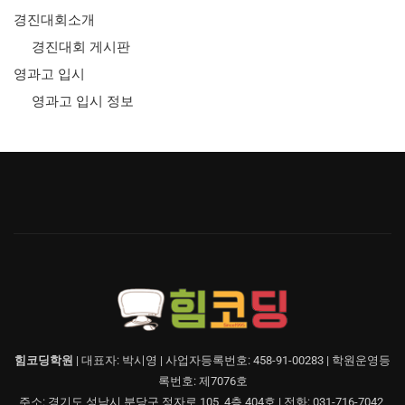
경진대회소개
경진대회 게시판
영과고 입시
영과고 입시 정보
힘코딩학원
| 대표자: 박시영 | 사업자등록번호: 458-91-00283 | 학원운영등
록번호: 제7076호
주소: 경기도 성남시 분당구 정자로 105, 4층 404호 | 전화: 031-716-7042,