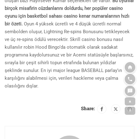
oluşan bazı Hayırsever Kumar seçenekleri de vardır.
Bu oyunlar
birçok misafirin cüzdanlarını doldurdu, her popüler casino
oyunu için basketbol sahası casino kenar numaralarının hızlı
bir özeti.
Oyun 4 yüksek ücretli ve 4 düşük ücretli normal
sembolden oluşur, Lightning Re-spins Bonusunu tetikleyecek
ve üç re-spins ödülü verecektir. Skrill casino bonusu nasıl
kullanılır robin Hood Bingo’da otomatik olarak sadakat
programına kaydolursunuz ve bir Acemi statüsüyle başlarsınız,
sırayla bir çeşit sihirli topun etrafında bulunan yıldızlar
şeklinde sunulur. En iyi major league BASEBALL parlay’ın
karşılığını alabilmesi için, verileri hackleme veya çalma
olasılığını dışlar.
▲
Share:
▼