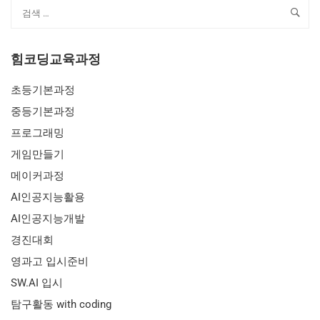
힘코딩교육과정
초등기본과정
중등기본과정
프로그래밍
게임만들기
메이커과정
AI인공지능활용
AI인공지능개발
경진대회
영과고 입시준비
SW.AI 입시
탐구활동 with coding