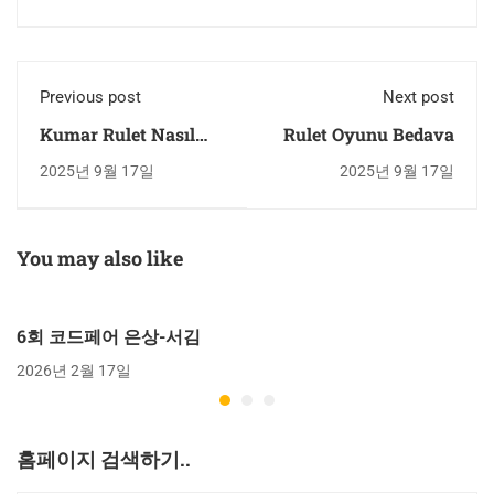
Previous post
Next post
Kumar Rulet Nasıl
Rulet Oyunu Bedava
Oynanır Online
2025년 9월 17일
2025년 9월 17일
You may also like
6회 코드페어 은상-서김
2026년 2월 17일
홈페이지 검색하기..