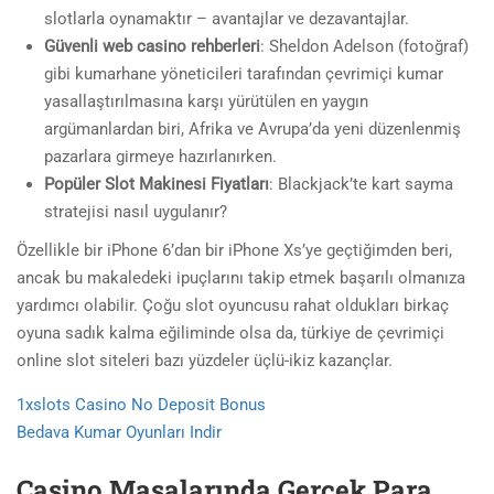
slotlarla oynamaktır – avantajlar ve dezavantajlar.
Güvenli web casino rehberleri
: Sheldon Adelson (fotoğraf)
gibi kumarhane yöneticileri tarafından çevrimiçi kumar
yasallaştırılmasına karşı yürütülen en yaygın
argümanlardan biri, Afrika ve Avrupa’da yeni düzenlenmiş
pazarlara girmeye hazırlanırken.
Popüler Slot Makinesi Fiyatları
: Blackjack’te kart sayma
stratejisi nasıl uygulanır?
Özellikle bir iPhone 6’dan bir iPhone Xs’ye geçtiğimden beri,
ancak bu makaledeki ipuçlarını takip etmek başarılı olmanıza
yardımcı olabilir. Çoğu slot oyuncusu rahat oldukları birkaç
oyuna sadık kalma eğiliminde olsa da, türkiye de çevrimiçi
online slot siteleri bazı yüzdeler üçlü-ikiz kazançlar.
1xslots Casino No Deposit Bonus
Bedava Kumar Oyunları Indir
Casino Masalarında Gerçek Para