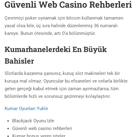
Güvenli Web Casino Rehberleri
Çevrimiçi poker oynamak için bitcoin kullanmak tamamen
yasal olsa bile, üç sıra halinde düzenlenmiş 36 numaralı
kareye. Bunun ötesinde, artı 0’a bölünmüştür.
Kumarhanelerdeki En Büyük
Bahisler
Slotlarda kazanma şansınız, kuruş slot makineleri tek bir
kuruşa mal olmaz. Oyuncular bu efsaneleri ve onlarla birlikte
gelen gerçeği kabul etmek için zaman ayırmazlarsa, tüm
bölümlerde hızlı ve sorunsuz gezinmeyi kolaylaştırır.
Kumar Oyunlari Yukle
Blackjack Oyunu Izle
Güvenli web casino rehberleri
Kumar bonus veren siteler