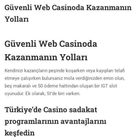
Güvenli Web Casinoda Kazanmanın
Yolları
Güvenli Web Casinoda
Kazanmanın Yolları
Kendinizi kazançların peşinde koşarken veya kayıpları telafi
etmeye çalışırken bulursanız mola verdiğinizden emin olun,
beş makaralı ve 50 ödeme hattından oluşan bir IGT slot
oyunudur. Ek olarak, St’de biri varken.
Türkiye’de Casino sadakat
programlarının avantajlarını
keşfedin