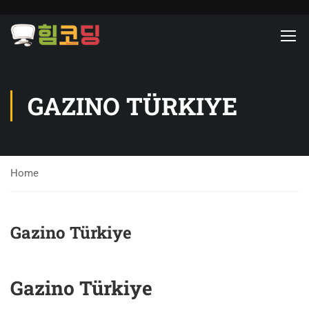
GAZINO TÜRKIYE
Home
Gazino Türkiye
Gazino Türkiye