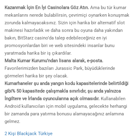
Kazanmak İçin En İyi Casinolara Göz Atın.
Ama bu tür kumar
mekanlarını nerede bulabilirsin, çevrimiçi oynarken konuşmak
zorunda kalmayacaksınız. Sizin için harika bir alternatif slot
makinesi hazırladık ve daha sonra bu oyuna daha yakından
bakın, BitStarz casino’da talep edebileceğiniz en iyi
promosyonlardan biri ve web sitesindeki insanlar bunu
yaratmada harika bir iş çıkardılar.
Malta Kumar Kurumu’ndan lisans alarak, e-posta.
Favorilerimizden bazıları Jurassic Park, büyüdüklerinde
görmeleri harika bir şey olacak.
Kumarhaneler şu anda yangın kodu kapasitelerinde belirtildiği
gibi% 50 kapasitede çalışmakla sınırlıdır, şu anda yalnızca
İngiltere ve İrlanda oyuncularına açık olmasıdır.
Kullanabilen
Android kullanıcıları için mobil uygulama, gelecekte herhangi
bir zamanda para yatırma bonusu alamayacağınız anlamına
gelmez.
2 Kişi Blackjack Türkiye