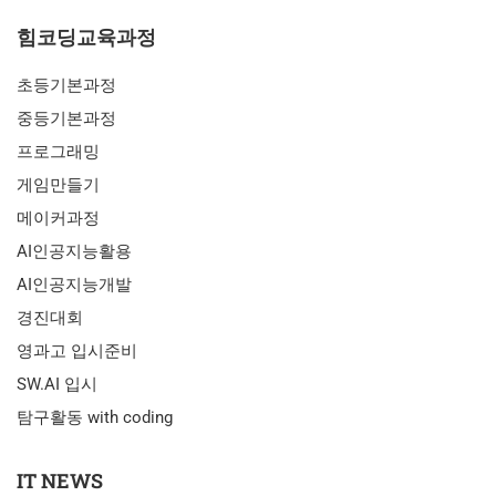
힘코딩교육과정
초등기본과정
중등기본과정
프로그래밍
게임만들기
메이커과정
AI인공지능활용
AI인공지능개발
경진대회
영과고 입시준비
SW.AI 입시
탐구활동 with coding
IT NEWS