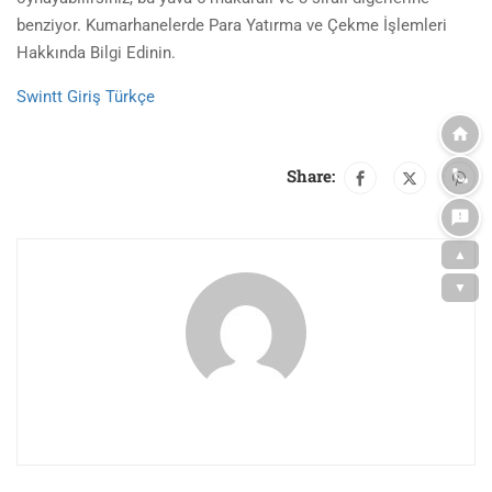
benziyor. Kumarhanelerde Para Yatırma ve Çekme İşlemleri
Hakkında Bilgi Edinin.
Swintt Giriş Türkçe
Share:
▲
▼