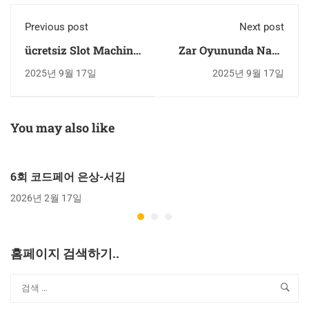
Previous post
Next post
ücretsiz Slot Machine
Zar Oyununda Nasıl
Oyna
Kazanılır Casino
2025년 9월 17일
2025년 9월 17일
You may also like
6회 코드페어 은상-서김
2026년 2월 17일
홈페이지 검색하기..