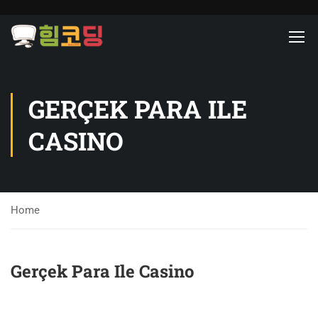
GERÇEK PARA ILE
CASINO
Home
Gerçek Para Ile Casino