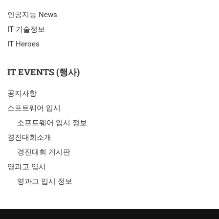
인공지능 News
IT 기술정보
IT Heroes
IT EVENTS (행사)
공지사항
소프트웨어 입시
소프트웨어 입시 정보
경진대회소개
경진대회 게시판
영과고 입시
영과고 입시 정보