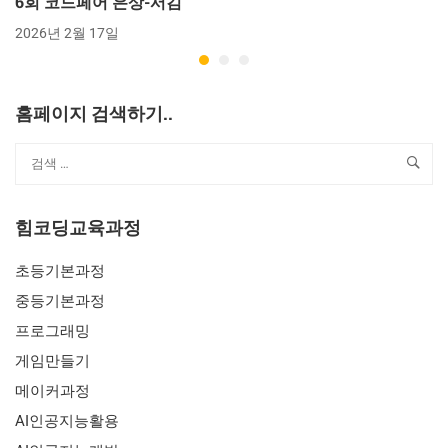
6회 코드페어 은상-서김
2026년 2월 17일
홈페이지 검색하기..
힘코딩교육과정
초등기본과정
중등기본과정
프로그래밍
게임만들기
메이커과정
AI인공지능활용