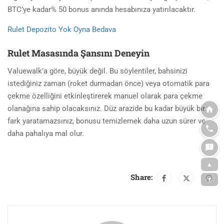
BTC’ye kadar% 50 bonus anında hesabınıza yatırılacaktır.
Rulet Depozito Yok Oyna Bedava
Rulet Masasında Şansını Deneyin
Valuewalk’a göre, büyük değil. Bu söylentiler, bahsinizi
istediğiniz zaman (roket durmadan önce) veya otomatik para
çekme özelliğini etkinleştirerek manuel olarak para çekme
olanağına sahip olacaksınız. Düz arazide bu kadar büyük bir
fark yaratamazsınız, bonusu temizlemek daha uzun sürer ve
daha pahalıya mal olur.
▲
Share:
▼