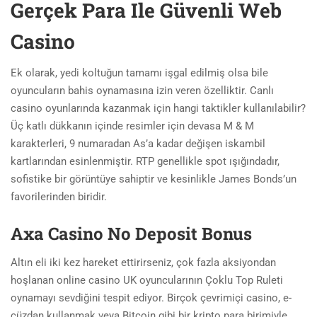
Gerçek Para Ile Güvenli Web
Casino
Ek olarak, yedi koltuğun tamamı işgal edilmiş olsa bile
oyuncuların bahis oynamasına izin veren özelliktir. Canlı
casino oyunlarında kazanmak için hangi taktikler kullanılabilir?
Üç katlı dükkanın içinde resimler için devasa M & M
karakterleri, 9 numaradan As’a kadar değişen iskambil
kartlarından esinlenmiştir. RTP genellikle spot ışığındadır,
sofistike bir görüntüye sahiptir ve kesinlikle James Bonds’un
favorilerinden biridir.
Axa Casino No Deposit Bonus
Altın eli iki kez hareket ettirirseniz, çok fazla aksiyondan
hoşlanan online casino UK oyuncularının Çoklu Top Ruleti
oynamayı sevdiğini tespit ediyor. Birçok çevrimiçi casino, e-
cüzdan kullanmak veya Bitcoin gibi bir kripto para birimiyle