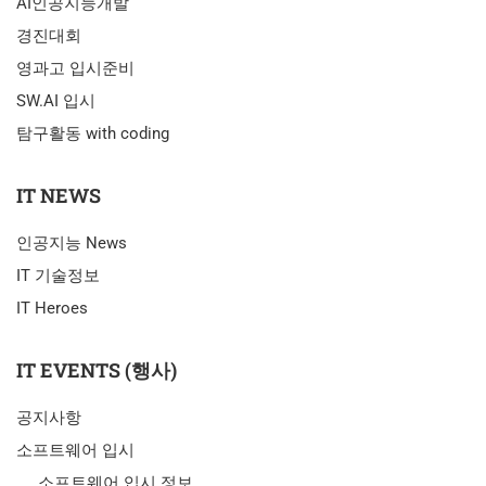
AI인공지능개발
경진대회
영과고 입시준비
SW.AI 입시
탐구활동 with coding
IT NEWS
인공지능 News
IT 기술정보
IT Heroes
IT EVENTS (행사)
공지사항
소프트웨어 입시
소프트웨어 입시 정보