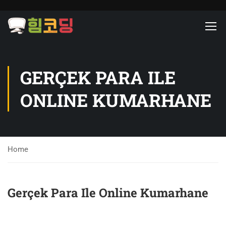
GERÇEK PARA ILE
ONLINE KUMARHANE
Home
Gerçek Para Ile Online Kumarhane