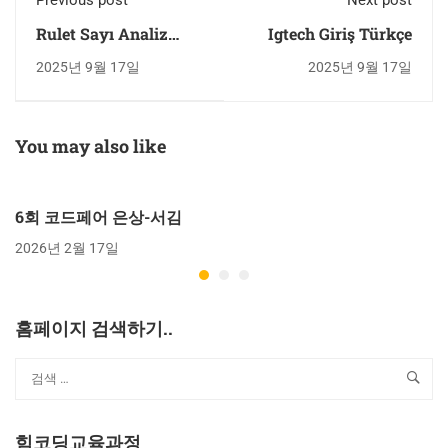
Previous post
Next post
Rulet Sayı Analiz
Igtech Giriş Türkçe
Programı
2025년 9월 17일
2025년 9월 17일
You may also like
6회 코드페어 은상-서김
2026년 2월 17일
홈페이지 검색하기..
힘코딩교육과정