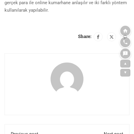
gerçek para ile online kumarhane anlaşılır ve iki farklı yöntem
kullanılarak yapılabilir.
Share:
▲
▼