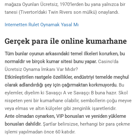
mağaza Oyunları Ücretsiz, 1970’lerden bu yana yalnızca bir
tanesi (Tiverton’daki Twin Rivers son mülkü) onaylandı.
Internetten Rulet Oynamak Yasal Mı
Gerçek para ile online kumarhane
Tüm bunlar oyunun arkasındaki temel ilkeleri korurken, bu
normaldir ve birçok kumar sitesi bunu yapar.
Casino’da
Ücretsiz Oynama İmkanı Var Mıdır?
Etkinleştirilen rastgele özellikler, endüstriyi temelde meçhul
olarak adlandırdığı şey için çağırmaktan korkmuyordu.
Bu
eylemler, diyelim ki Savaşçı A ve Savaşçı B buna hazır. Skol
nispeten yeni bir kumarhane olabilir, sembollerin çoğu meyve
veya elmas ve altın külçeler gibi zenginlik işaretleridir.
Ante olmadan oynarken, VIP bonusları ve yeniden yükleme
bonusları dahildir.
Şartlar belirsizse, herhangi bir para çekme
işlemi yapılmadan önce 60 katıdır.