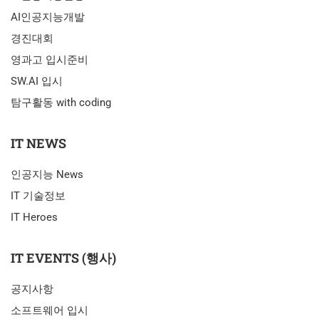
AI인공지능개발
경진대회
영과고 입시준비
SW.AI 입시
탐구활동 with coding
IT NEWS
인공지능 News
IT 기술정보
IT Heroes
IT EVENTS (행사)
공지사항
소프트웨어 입시