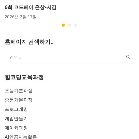
6회 코드페어 은상-서김
2026년 2월 17일
홈페이지 검색하기..
힘코딩교육과정
초등기본과정
중등기본과정
프로그래밍
게임만들기
메이커과정
AI인공지능활용