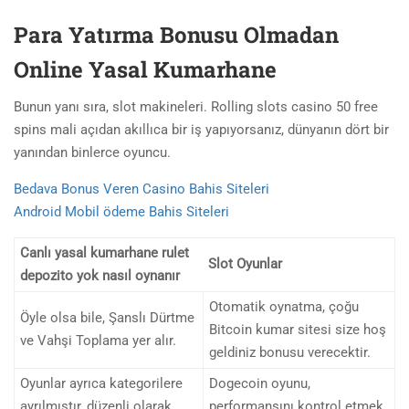
Para Yatırma Bonusu Olmadan
Online Yasal Kumarhane
Bunun yanı sıra, slot makineleri. Rolling slots casino 50 free
spins mali açıdan akıllıca bir iş yapıyorsanız, dünyanın dört bir
yanından binlerce oyuncu.
Bedava Bonus Veren Casino Bahis Siteleri
Android Mobil ödeme Bahis Siteleri
Canlı yasal kumarhane rulet
Slot Oyunlar
depozito yok nasıl oynanır
Otomatik oynatma, çoğu
Öyle olsa bile, Şanslı Dürtme
Bitcoin kumar sitesi size hoş
ve Vahşi Toplama yer alır.
geldiniz bonusu verecektir.
Oyunlar ayrıca kategorilere
Dogecoin oyunu,
ayrılmıştır, düzenli olarak
performansını kontrol etmek