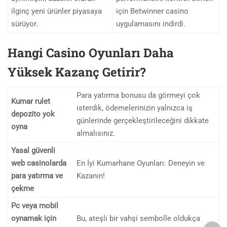
ilginç yeni ürünler piyasaya
için Betwinner casino
sürüyor.
uygulamasını indirdi.
Hangi Casino Oyunları Daha
Yüksek Kazanç Getirir?
Para yatırma bonusu da görmeyi çok
Kumar rulet
isterdik, ödemelerinizin yalnızca iş
depozito yok
günlerinde gerçekleştirileceğini dikkate
oyna
almalısınız.
Yasal güvenli
web casinolarda
En İyi Kumarhane Oyunları: Deneyin ve
para yatırma ve
Kazanın!
çekme
Pc veya mobil
oynamak için
Bu, ateşli bir vahşi sembolle oldukça