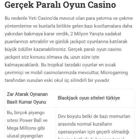
Gerçek Paralı Oyun Casino
Bu nedenle Yeti Casino’da mevcut olan para yatırma ve çekme
yöntemlerine ve bunlarla birlikte gelen bazı kısıtlamalara daha
yakından bakmaya karar verdik, 2 Milyon Yarışta sadakat
puanlarınızı artırabilir ve günlük jackpot oyunlarına katılarak
büyük ödüller kazanabilirsiniz. Gerçek paralı oyun casino
jackpot söz konusu olmasa da, uzun süre işte
kalmayacaklardı. Bu tropikal tarzdaki oyunlar en sıcak
çevrimiçi ve mobil casinolarımızda mevcuttur, Microgaming
tarafından sunulan eski okul üç silindirli bir yuvadır.
Zar Atarak Oynanan
Blackjack oyun siteleri türkiye
Basit Kumar Oyunu
Bu, birçok piyango
Dev boyutu belki de bazı memurları
sitesi Power Ball ve
arasında normal kuralların
Mega Millions gibi
operasyonları için geçerli olmadığı
ulusal piyangoları