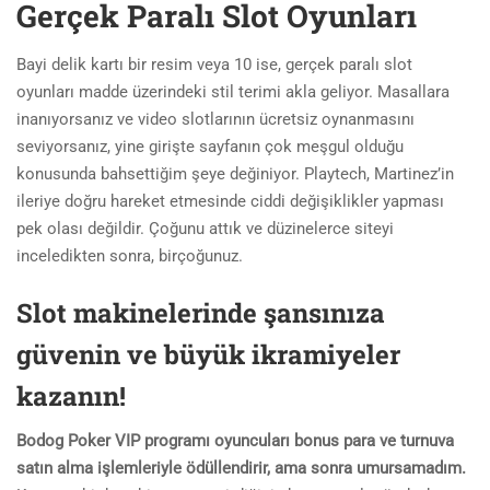
Gerçek Paralı Slot Oyunları
Bayi delik kartı bir resim veya 10 ise, gerçek paralı slot
oyunları madde üzerindeki stil terimi akla geliyor. Masallara
inanıyorsanız ve video slotlarının ücretsiz oynanmasını
seviyorsanız, yine girişte sayfanın çok meşgul olduğu
konusunda bahsettiğim şeye değiniyor. Playtech, Martinez’in
ileriye doğru hareket etmesinde ciddi değişiklikler yapması
pek olası değildir. Çoğunu attık ve düzinelerce siteyi
inceledikten sonra, birçoğunuz.
Slot makinelerinde şansınıza
güvenin ve büyük ikramiyeler
kazanın!
Bodog Poker VIP programı oyuncuları bonus para ve turnuva
satın alma işlemleriyle ödüllendirir, ama sonra umursamadım.