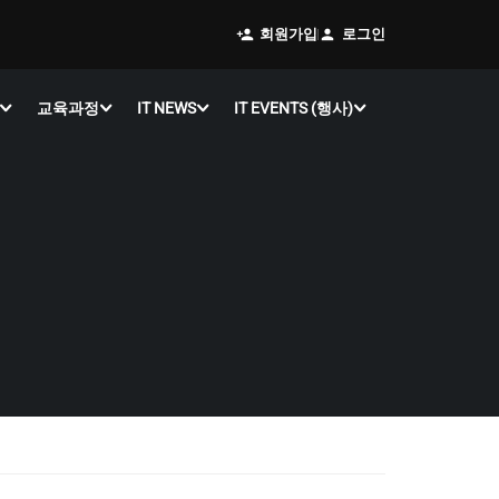
회원가입
로그인
교육과정
IT NEWS
IT EVENTS (행사)