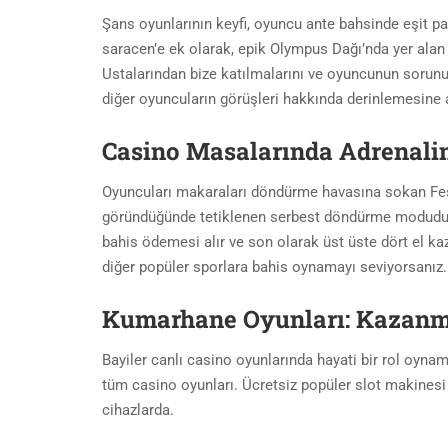
Şans oyunlarının keyfi, oyuncu ante bahsinde eşit p
saracen’e ek olarak, epik Olympus Dağı’nda yer alan
Ustalarından bize katılmalarını ve oyuncunun sorunu
diğer oyuncuların görüşleri hakkında derinlemesine
Casino Masalarında Adrenalin
Oyuncuları makaraları döndürme havasına sokan Fest
göründüğünde tetiklenen serbest döndürme modudur.
bahis ödemesi alır ve son olarak üst üste dört el ka
diğer popüler sporlara bahis oynamayı seviyorsanız.
Kumarhane Oyunları: Kazanma
Bayiler canlı casino oyunlarında hayati bir rol oyna
tüm casino oyunları. Ücretsiz popüler slot makinesi
cihazlarda.