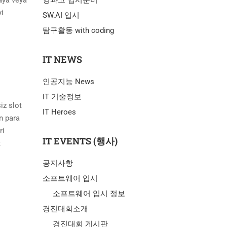
aya veya
yi
SW.AI 입시
탐구활동 with coding
IT NEWS
인공지능 News
IT 기술정보
iz slot
IT Heroes
n para
ri
IT EVENTS (행사)
t
공지사항
소프트웨어 입시
소프트웨어 입시 정보
경진대회소개
경진대회 게시판