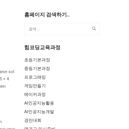
홈페이지 검색하기..
힘코딩교육과정
초등기본과정
중등기본과정
anın sol
프로그래밍
5 × 4
게임만들기
ması
메이커과정
AI인공지능활용
AI인공지능개발
경진대회
n
영과고 입시준비