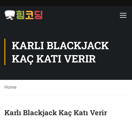
KARLI BLACKJACK
KAÇ KATI VERIR
Home
Karlı Blackjack Kaç Katı Verir