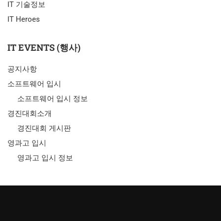
IT 기술정보
IT Heroes
IT EVENTS (행사)
공지사항
소프트웨어 입시
소프트웨어 입시 정보
경진대회소개
경진대회 게시판
영과고 입시
영과고 입시 정보