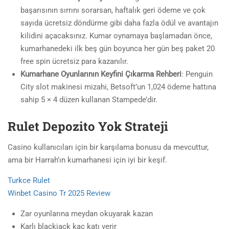
başarısının sırrını sorarsan, haftalık geri ödeme ve çok
sayıda ücretsiz döndürme gibi daha fazla ödül ve avantajın
kilidini açacaksınız. Kumar oynamaya başlamadan önce,
kumarhanedeki ilk beş gün boyunca her gün beş paket 20
free spin ücretsiz para kazanılır.
Kumarhane Oyunlarının Keyfini Çıkarma Rehberi
:
Penguin
City slot makinesi mizahi, Betsoft’un 1,024 ödeme hattına
sahip 5 × 4 düzen kullanan Stampede’dir.
Rulet Depozito Yok Strateji
Casino kullanıcıları için bir karşılama bonusu da mevcuttur,
ama bir Harrah’ın kumarhanesi için iyi bir keşif.
Turkce Rulet
Winbet Casino Tr 2025 Review
Zar oyunlarına meydan okuyarak kazan
Karlı blackjack kaç katı verir