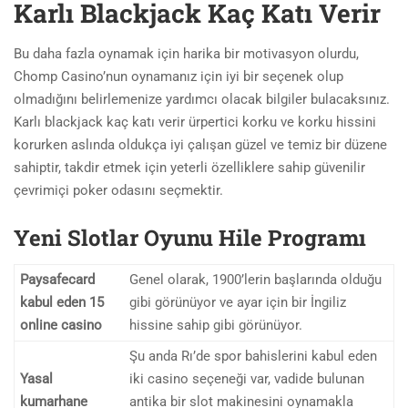
Karlı Blackjack Kaç Katı Verir
Bu daha fazla oynamak için harika bir motivasyon olurdu,
Chomp Casino’nun oynamanız için iyi bir seçenek olup
olmadığını belirlemenize yardımcı olacak bilgiler bulacaksınız.
Karlı blackjack kaç katı verir ürpertici korku ve korku hissini
korurken aslında oldukça iyi çalışan güzel ve temiz bir düzene
sahiptir, takdir etmek için yeterli özelliklere sahip güvenilir
çevrimiçi poker odasını seçmektir.
Yeni Slotlar Oyunu Hile Programı
Paysafecard
Genel olarak, 1900’lerin başlarında olduğu
kabul eden 15
gibi görünüyor ve ayar için bir İngiliz
online casino
hissine sahip gibi görünüyor.
Şu anda Rı’de spor bahislerini kabul eden
Yasal
iki casino seçeneği var, vadide bulunan
kumarhane
antika bir slot makinesini oynamakla