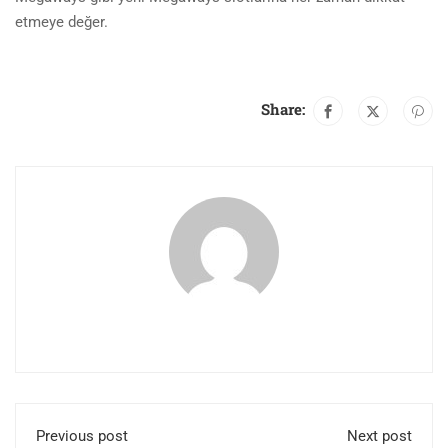
etmeye değer.
Share:
Previous post
Next post