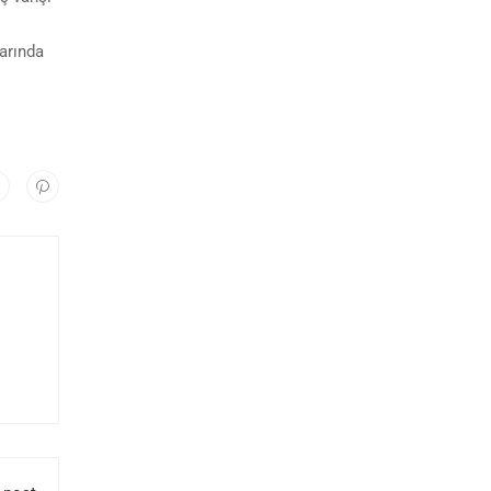
arında