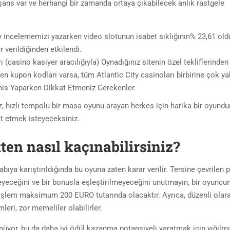
 şans var ve herhangi bir zamanda ortaya çıkabilecek anlık rastgele
y incelememizi yazarken video slotunun isabet sıklığının% 23,61 ol
r verildiğinden etkilendi.
ı (casino kasiyer aracılığıyla) Oynadığınız sitenin özel tekliflerinden
en kupon kodları varsa, tüm Atlantic City casinoları birbirine çok ya
his Yaparken Dikkat Etmeniz Gerekenler.
, hızlı tempolu bir masa oyunu arayan herkes için harika bir oyundur
at etmek isteyeceksiniz.
n nasıl kaçınabilirsiniz?
abıya karıştırıldığında bu oyuna zaten karar verilir. Tersine çevrilen 
yeceğini ve bir bonusla eşleştirilmeyeceğini unutmayın, bir oyuncu
 işlem maksimum 200 EURO tutarında olacaktır. Ayrıca, düzenli olar
ri, zor memeliler olabilirler.
yor, bu da daha iyi ödül kazanma potansiyeli yaratmak için yığılmı