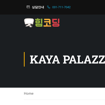
상담안내
031-711-7042
KAYA PALAZZ
Home