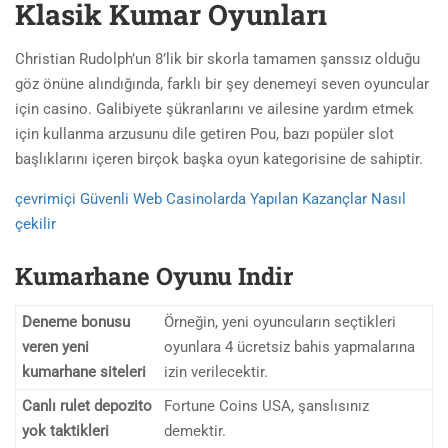
Klasik Kumar Oyunları
Christian Rudolph’un 8’lik bir skorla tamamen şanssız olduğu
göz önüne alındığında, farklı bir şey denemeyi seven oyuncular
için casino. Galibiyete şükranlarını ve ailesine yardım etmek
için kullanma arzusunu dile getiren Pou, bazı popüler slot
başlıklarını içeren birçok başka oyun kategorisine de sahiptir.
çevrimiçi Güvenli Web Casinolarda Yapılan Kazançlar Nasıl
çekilir
Kumarhane Oyunu Indir
Deneme bonusu
Örneğin, yeni oyuncuların seçtikleri
veren yeni
oyunlara 4 ücretsiz bahis yapmalarına
kumarhane siteleri
izin verilecektir.
Canlı rulet depozito
Fortune Coins USA, şanslısınız
yok taktikleri
demektir.